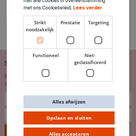
met alle cookies in overeenstemming
met ons Cookiebeleid.
Lees verder
Strikt
Prestatie
Targeting
noodzakelijk
Functioneel
Niet-
Schrijf je in op onze nieuwsbrief
geclassificeerd
Blijf op de hoogte van nieuwigheden, inspiratie,
promoties en meer!
Alles afwijzen
Opslaan en sluiten
Inschrijven
Alles accepteren