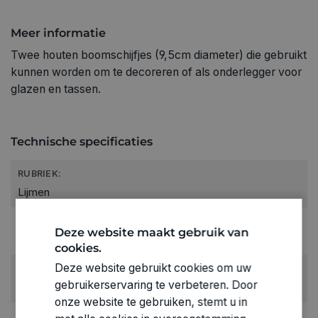
Meer informatie
Twee houten boomschijfjes (9,5cm diameter) die gebruikt
kunnen worden om te decoreren of als onderlegger voor
glazen en tassen.
Technische specificaties
RUBRIEK:
Lijmen
GEWICHT
Deze website maakt gebruik van
0.124kg
cookies.
Deze website gebruikt cookies om uw
ARTIKELNUMMER
gebruikerservaring te verbeteren. Door
2336817
onze website te gebruiken, stemt u in