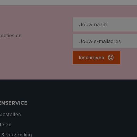
omoties en
Inschrijven
ENSERVICE
 bestellen
etalen
 & verzending