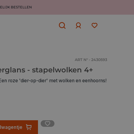
ELIJK BESTELLEN
Aanmelden
of
aanmelden
ART N° - 2430593
rglans - stapelwolken 4+
Een roze 'dier-op-dier' met wolken en eenhoorns!
elwagentje