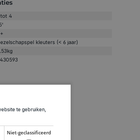
ties
 tot 4
5'
+
ezelschapspel kleuters (< 6 jaar)
.53kg
430593
ebsite te gebruiken,
Niet-geclassificeerd