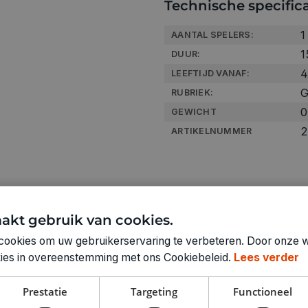
Technische specifica
1
AANTAL SPELERS:
1
DUUR:
4
LEEFTIJD VANAF:
G
RUBRIEK:
0
GEWICHT
2
ARTIKELNUMMER
akt gebruik van cookies.
cookies om uw gebruikerservaring te verbeteren. Door onze w
okies in overeenstemming met ons Cookiebeleid.
Lees verder
Prestatie
Targeting
Functioneel