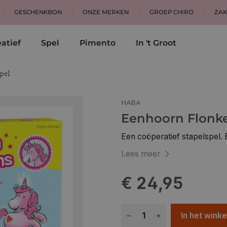
GESCHENKBON
ONZE MERKEN
GROEP CHIRO
ZAK
atief
Spel
Pimento
In 't Groot
pel
HABA
Eenhoorn Flonke
Een coöperatief stapelspel. 
Lees meer
€ 24,95
In het wink