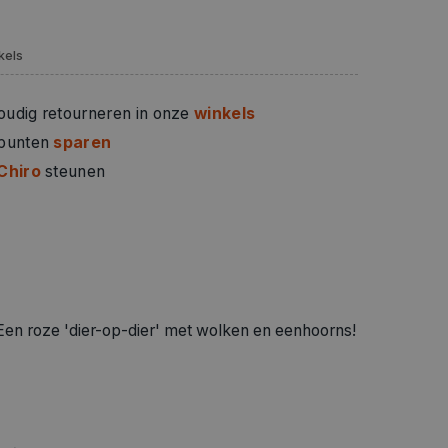
kels
oudig retourneren in onze
winkels
 punten
sparen
Chiro
steunen
Een roze 'dier-op-dier' met wolken en eenhoorns!