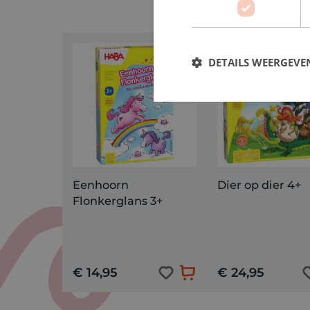
DETAILS WEERGEVE
Eenhoorn
Dier op dier 4+
Flonkerglans 3+
€ 14,95
€ 24,95