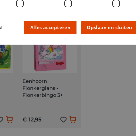
N
Alles accepteren
Opslaan en sluiten
Eenhoorn
Flonkerglans -
Flonkerbingo 3+
€ 12,95