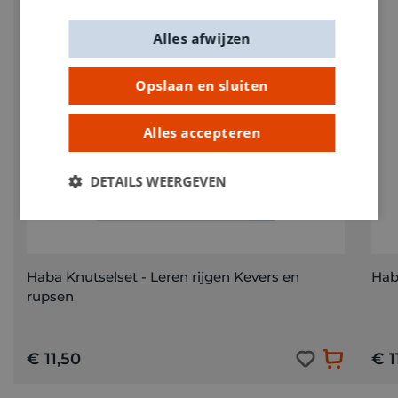
Alles afwijzen
Opslaan en sluiten
Alles accepteren
DETAILS WEERGEVEN
Haba Knutselset - Leren rijgen Kevers en
Hab
rupsen
€ 11,50
€ 1