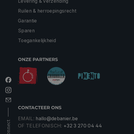
Levering & verzending
Ruilen & herroepingsrecht
Garantie
Sparen
Toegankelijkheid
ONZE PARTNERS
CONTACTEER ONS
EMAIL:
hallo@debanier.be
connect
OF TELEFONISCH:
+32 3 270 04 44