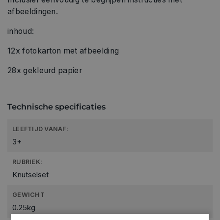
afbeeldingen.
inhoud:
12x fotokarton met afbeelding
28x gekleurd papier
Technische specificaties
LEEFTIJD VANAF:
3+
RUBRIEK:
Knutselset
GEWICHT
0.25kg