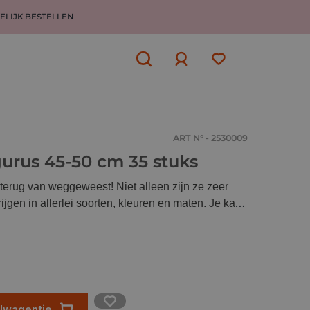
ELIJK BESTELLEN
Aanmelden
of
aanmelden
ART N° - 2530009
rus 45-50 cm 35 stuks
erug van weggeweest! Niet alleen zijn ze zeer
ijgen in allerlei soorten, kleuren en maten. Je kan
ement in verschillende creatieve projecten.
elwagentje