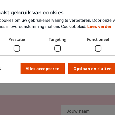
akt gebruik van cookies.
Technische specifica
cookies om uw gebruikerservaring te verbeteren. Door onze w
okies in overeenstemming met ons Cookiebeleid.
Lees verder
RUBRIEK:
ARTIKELNUMMER
Prestatie
Targeting
Functioneel
N
Alles accepteren
Opslaan en sluiten