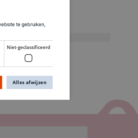
ties
ebsite te gebruiken,
Droogmaterialen
2530009
Niet-geclassificeerd
Alles afwijzen