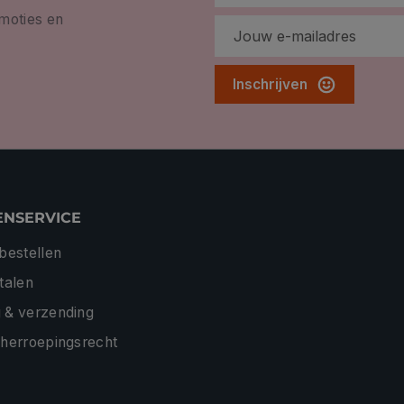
omoties en
Inschrijven
ENSERVICE
 bestellen
etalen
 & verzending
 herroepingsrecht