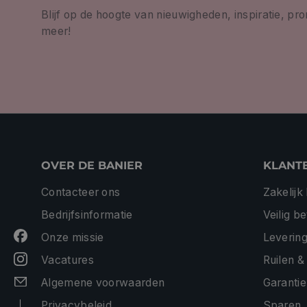
Blijf op de hoogte van nieuwigheden, inspiratie, pr
meer!
OVER DE BANIER
KLANT
Contacteer ons
Zakelijk
Bedrijfsinformatie
Veilig b
Onze missie
Levering
Vacatures
Ruilen &
Algemene voorwaarden
Garantie
Privacybeleid
Sparen