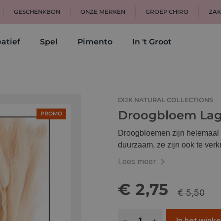
GESCHENKBON
ONZE MERKEN
GROEP CHIRO
ZAK
atief
Spel
Pimento
In 't Groot
DIJK NATURAL COLLECTIONS
Droogbloem Lagu
PROMO
Droogbloemen zijn helemaal t
duurzaam, ze zijn ook te verkr
ze gebruiken als decoarief el
Lees meer
€ 2,75
€ 5,50
In het wink