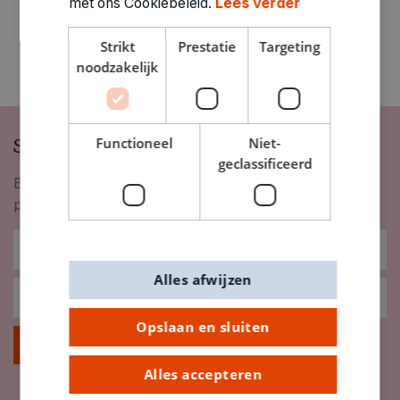
met ons Cookiebeleid.
Lees verder
Strikt
Prestatie
Targeting
noodzakelijk
Schrijf je in op onze nieuwsbrief
Functioneel
Niet-
geclassificeerd
Blijf op de hoogte van nieuwigheden, inspiratie,
promoties en meer!
Alles afwijzen
Opslaan en sluiten
Inschrijven
Alles accepteren