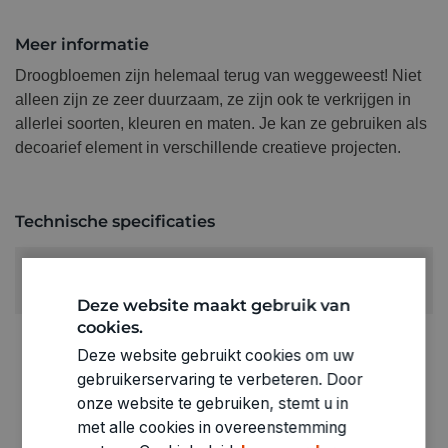
Meer informatie
Droogbloemen zijn helemaal terug van weggeweest! Niet
alleen zijn ze zeer duurzaam, ze zijn ook te verkrijgen in
allerlei soorten, kleuren en maten. Je kan ze gebruiken als
decoarief element in verschillende creatieve projecten.
Technische specificaties
RUBRIEK:
Droogmaterialen
Deze website maakt gebruik van
cookies.
ARTIKELNUMMER
Deze website gebruikt cookies om uw
2530013
gebruikerservaring te verbeteren. Door
onze website te gebruiken, stemt u in
met alle cookies in overeenstemming