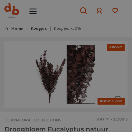
Koopjes
Koopjes -50%
Home
Aanmelden
PROMO
of
aanmelden
KOOPJE -50%
ART N° - 2530013
DIJK NATURAL COLLECTIONS
Droogbloem Eucalyptus natuur