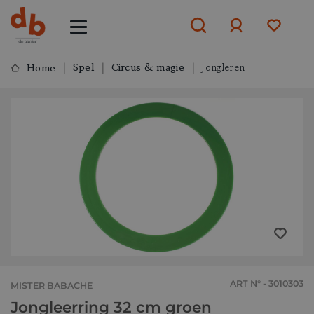
Spel
Circus & magie
Jongleren
Home
Aanmelden
of
aanmelden
ART N° - 3010303
MISTER BABACHE
Jongleerring 32 cm groen