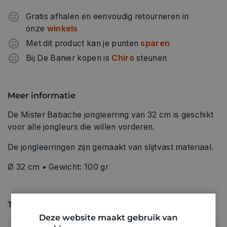
Gratis afhalen en eenvoudig retourneren in
onze
winkels
Met dit product kan je punten
sparen
Bij De Banier kopen is
Chiro
steunen
Meer informatie
De Mister Babache jongleerring van 32 cm is geschikt
voor alle jongleurs die willen vorderen.
De jongleerringen zijn gemaakt van slijtvast materiaal.
Ø 32 cm • Gewicht: 100 gr
Technische specificaties
Deze website maakt gebruik van