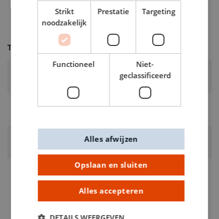
Strikt
Prestatie
Targeting
noodzakelijk
Technische specificaties
Functioneel
Niet-
RUBRIEK:
geclassificeerd
Vuurmateriaal
GEWICHT
0.223kg
ARTIKELNUMMER
Alles afwijzen
3011001
Opslaan en sluiten
Alles accepteren
DETAILS WEERGEVEN