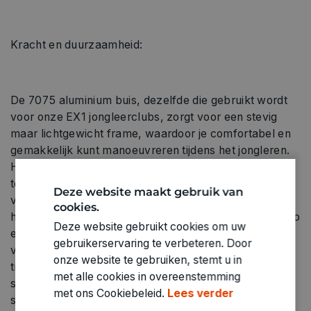
Kracht en duurzaamheid:
De 7075 aluminium buis, dezelfde die gebruikt wordt
voor onze EX1 jongleerclubs, zorgt voor een stevig
maar lichtgewicht frame, waardoor je comfortabel en
gemakkelijk kunt manoeuvreren tijdens het jongleren.
Hij is voorzien van onze nieuwe generatie ""super soft
touch"" handgrepen voor het grootste comfort ooit,
Deze website maakt gebruik van
vooral bij het jongleren met 5 of meer toortsen. Het
cookies.
hittebestendige plastic dat gebruikt wordt voor de knop
Deze website gebruikt cookies om uw
en de body zorgt ervoor dat de toorts de hitte van de
gebruikerservaring te verbeteren. Door
vlammen kan weerstaan zonder te smelten of krom te
onze website te gebruiken, stemt u in
trekken en beschermt de kern tegen de hardste
met alle cookies in overeenstemming
schokken. Onze lont van 100% PURO KEVLAR is zeer
met ons Cookiebeleid.
Lees verder
slijtvast en biedt de gebruiker een langdurig gebruik.