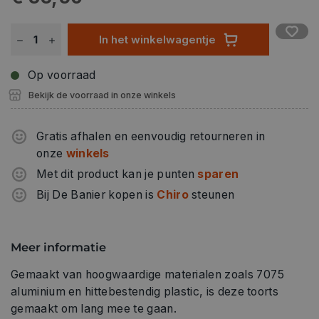
hittebestendige plastic dat gebruikt wordt voor de knop
en de body zorgt ervoor dat de toorts de hitte van de
vlammen kan weerstaan zonder te smelten of krom te
In het winkelwagentje
trekken en beschermt de kern tegen de hardste
schokken. Onze lont van 100% PURO KEVLAR is zeer
Op voorraad
slijtvast en biedt de gebruiker een langdurig gebruik.
Bekijk de voorraad in onze winkels
Gratis afhalen en eenvoudig retourneren in
onze
winkels
Met dit product kan je punten
sparen
Bij De Banier kopen is
Chiro
steunen
Meer informatie
Gemaakt van hoogwaardige materialen zoals 7075
aluminium en hittebestendig plastic, is deze toorts
gemaakt om lang mee te gaan.