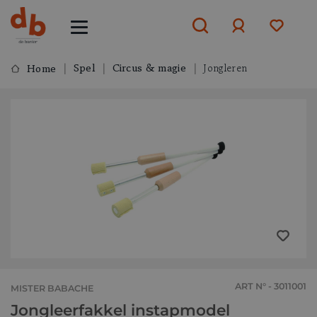
Spel
Circus & magie
Jongleren
Home
Aanmelden
of
aanmelden
ART N° - 3011001
MISTER BABACHE
Jongleerfakkel instapmodel