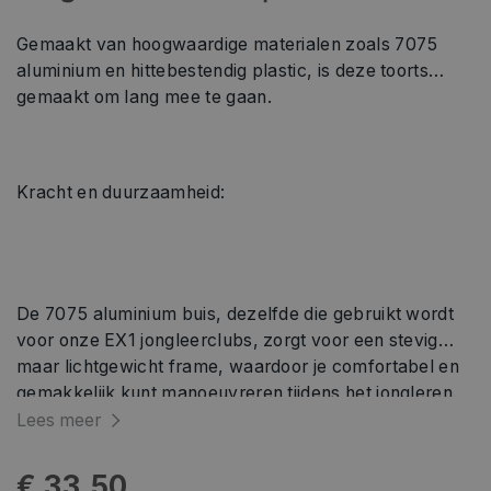
Gemaakt van hoogwaardige materialen zoals 7075
aluminium en hittebestendig plastic, is deze toorts
gemaakt om lang mee te gaan.
Kracht en duurzaamheid:
De 7075 aluminium buis, dezelfde die gebruikt wordt
voor onze EX1 jongleerclubs, zorgt voor een stevig
maar lichtgewicht frame, waardoor je comfortabel en
gemakkelijk kunt manoeuvreren tijdens het jongleren.
Hij is voorzien van onze nieuwe generatie ""super soft
Lees meer
touch"" handgrepen voor het grootste comfort ooit,
vooral bij het jongleren met 5 of meer toortsen. Het
€ 33,50