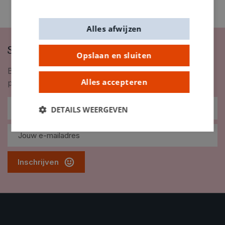
Alles afwijzen
Schrijf je in op onze nieuwsbrief
Opslaan en sluiten
Blijf op de hoogte van nieuwigheden, inspiratie,
Alles accepteren
promoties en meer!
DETAILS WEERGEVEN
Inschrijven