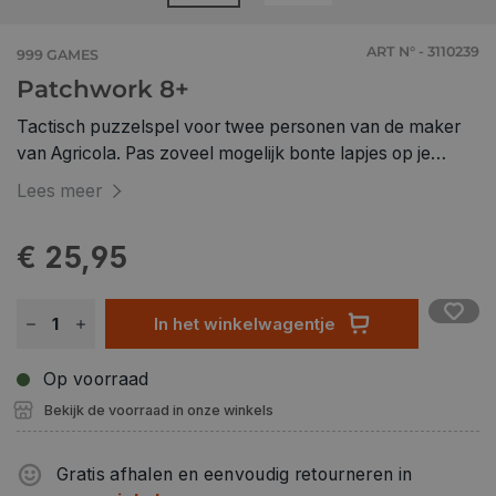
ART N° - 3110239
999 GAMES
Patchwork 8+
Tactisch puzzelspel voor twee personen van de maker
van Agricola. Pas zoveel mogelijk bonte lapjes op je
speelbord in, maar let op de tijd. Door de eenvoudige
Lees meer
spelregels in combinatie met tactische uitdaging is
Patchwork leuk voor iedereen!
€ 25,95
In het winkelwagentje
Op voorraad
Bekijk de voorraad in onze winkels
Gratis afhalen en eenvoudig retourneren in