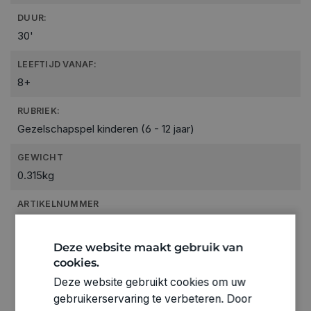
DUUR:
30'
LEEFTIJD VANAF:
8+
RUBRIEK:
Gezelschapspel kinderen (6 - 12 jaar)
GEWICHT
0.315kg
ARTIKELNUMMER
3110414
Deze website maakt gebruik van
cookies.
Deze website gebruikt cookies om uw
gebruikerservaring te verbeteren. Door