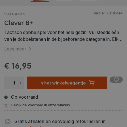
ART N° - 3110414
999 GAMES
Clever 8+
Tactisch dobbelspel voor het hele gezin. Vul steeds één
van je dobbelstenen in de bijbehorende categorie in. Elke
categorie levert op een andere manier punten op. De
Lees meer
andere spelers mogen echter kiezen uit de resterende
dobbelstenen met een lager resultaat. Razend spannend
€ 16,95
tot het einde!
In het winkelwagentje
Op voorraad
Bekijk de voorraad in onze winkels
Gratis afhalen en eenvoudig retourneren in