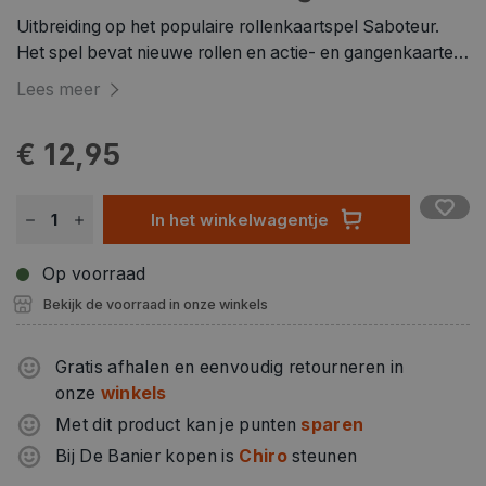
Uitbreiding op het populaire rollenkaartspel Saboteur.
Het spel bevat nieuwe rollen en actie- en gangenkaarten.
Zoals gebruikelijk zijn er de schatzoekende dwergen,
Lees meer
maar ze zijn nu verdeeld in een groen en een blauw team.
€ 12,95
In het winkelwagentje
Op voorraad
Bekijk de voorraad in onze winkels
Gratis afhalen en eenvoudig retourneren in
onze
winkels
Met dit product kan je punten
sparen
Bij De Banier kopen is
Chiro
steunen