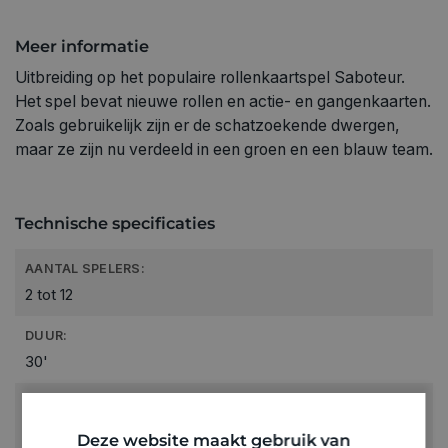
Meer informatie
Uitbreiding op het populaire rollenkaartspel Saboteur.
Het spel bevat nieuwe rollen en actie- en gangenkaarten.
Zoals gebruikelijk zijn er de schatzoekende dwergen,
maar ze zijn nu verdeeld in een groen en een blauw team.
Technische specificaties
AANTAL SPELERS:
2 tot 12
DUUR:
30'
LEEFTIJD VANAF:
8+
Deze website maakt gebruik van