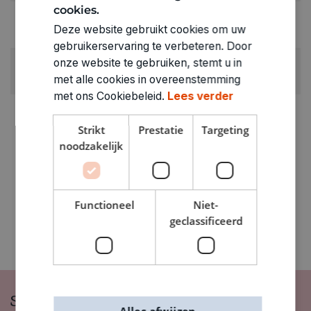
cookies.
RUBRIEK:
Deze website gebruikt cookies om uw
Gezelschapspel kinderen (6 - 12 jaar)
gebruikerservaring te verbeteren. Door
onze website te gebruiken, stemt u in
GEWICHT
met alle cookies in overeenstemming
0.16kg
met ons Cookiebeleid.
Lees verder
ARTIKELNUMMER
3111002
Strikt
Prestatie
Targeting
noodzakelijk
Functioneel
Niet-
geclassificeerd
Schrijf je in op onze nieuwsbrief
Alles afwijzen