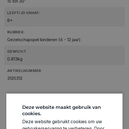
15 tot 30'
LEEFTIJD VANAF:
8+
RUBRIEK:
Gezelschapspel kinderen (6 - 12 jaar)
GEWICHT
0.813kg
ARTIKELNUMMER
3120312
Deze website maakt gebruik van
cookies.
Deze website gebruikt cookies om uw
gebruikerservaring te verbeteren. Door