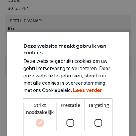
DUUR:
30 tot 75'
LEEFTIJD VANAF:
10+
RUBRIEK:
Deze website maakt gebruik van
Gezelschapspel kinderen (6 - 12 jaar)
cookies.
Deze website gebruikt cookies om uw
GEWICHT
gebruikerservaring te verbeteren. Door
0.104kg
onze website te gebruiken, stemt u in
ARTIKELNUMMER
met alle cookies in overeenstemming
3120320
met ons Cookiebeleid.
Lees verder
Strikt
Prestatie
Targeting
noodzakelijk