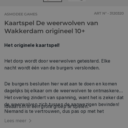
ART N° - 3120320
ASMODEE GAMES
Kaartspel De weerwolven van
Wakkerdam origineel 10+
Het originele kaartspel!
Het dorp wordt door weerwolven geteisterd. Elke
nacht wordt één van de burgers verslonden.
De burgers besluiten hier wat aan te doen en komen
dagelijks bij elkaar om de weerwolven te ontmaskeren.
Het overleg zindert van spanning, want het is zeker dat
de weerwolven zich tussen de aanwezigen bevinden!
Ideaal om in een grote groep te spelen.
Niemand is te vertrouwen, dus pas op met het
bekendmaken van je verdenkingen: voor je het weet,
Lees meer
leg je zelf het loodje.