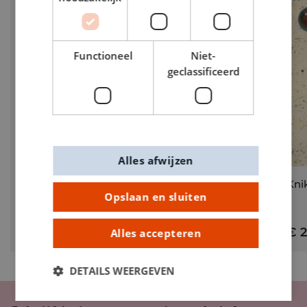
Functioneel
Niet-
geclassificeerd
Alles afwijzen
Uitdeelcadeautje - Knikkers assortiment 500 g
Kni
Opslaan en sluiten
€ 2,50
€ 2
Alles accepteren
DETAILS WEERGEVEN