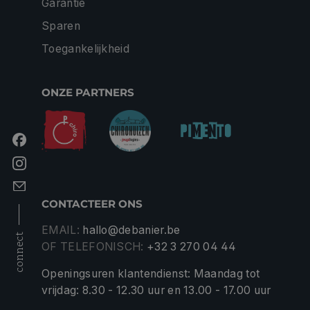
Garantie
Sparen
Toegankelijkheid
ONZE PARTNERS
CONTACTEER ONS
EMAIL:
hallo@debanier.be
connect
OF TELEFONISCH:
+32 3 270 04 44
Openingsuren klantendienst: Maandag tot
vrijdag: 8.30 - 12.30 uur en 13.00 - 17.00 uur