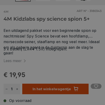
ART N° - 3180343
4M
4M Kidzlabs spy science spion 5+
Een uitdagend pakket voor een beginnende spion op
nachtmissie! Spy Science bevat een hoofdlamp,
morsecode seiner, staaflamp en nog veel meer. Ideaal
om als geheim agent in de duisternis aan de slag te
3 x batterij (LR44 1.5V) inbegrepen.
gaan!
Lees meer
€ 19,95
In het winkelwagentje
Op voorraad