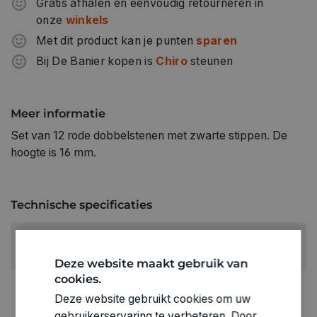
Gratis afhalen en eenvoudig retourneren in
onze
winkels
Met dit product kan je punten
sparen
Bij De Banier kopen is
Chiro
steunen
Meer informatie
Set van 12 rode dobbelstenen met zwarte stippen. De
hoogte is 16 mm.
Technische specificaties
RUBRIEK:
Dobbelstenen en toebehoren
Deze website maakt gebruik van
cookies.
GEWICHT
Deze website gebruikt cookies om uw
0.085kg
gebruikerservaring te verbeteren. Door