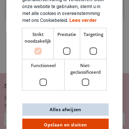
ARTIKELNUMMER
onze website te gebruiken, stemt u in
3200020
met alle cookies in overeenstemming
met ons Cookiebeleid.
Lees verder
Strikt
Prestatie
Targeting
noodzakelijk
Functioneel
Niet-
geclassificeerd
Schrijf je in op onze nieuwsbrief
Blijf op de hoogte van nieuwigheden, inspiratie,
promoties en meer!
Alles afwijzen
Opslaan en sluiten