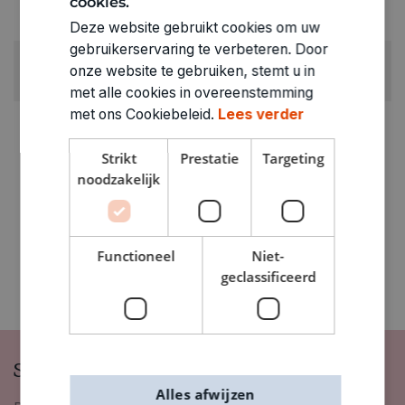
cookies.
Gezelschapspel jongeren (> 12 jaar)
Deze website gebruikt cookies om uw
gebruikerservaring te verbeteren. Door
GEWICHT
onze website te gebruiken, stemt u in
0.289kg
met alle cookies in overeenstemming
met ons Cookiebeleid.
Lees verder
ARTIKELNUMMER
3280305
Strikt
Prestatie
Targeting
noodzakelijk
Functioneel
Niet-
geclassificeerd
Schrijf je in op onze nieuwsbrief
Alles afwijzen