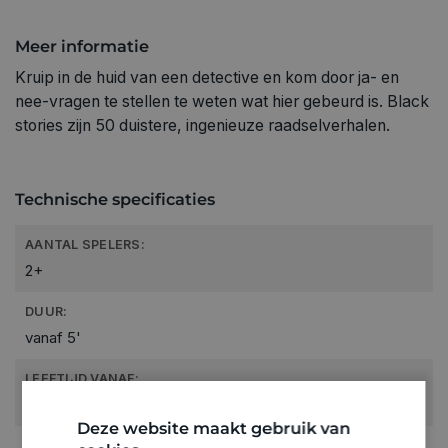
Meer informatie
Kruip in de huid van een detective en kom door ja- en
nee-vragen te stellen te weten wat hier gebeurd is. Black
stories zijn 50 duistere, ingenieuze raadselverhalen.
Technische specificaties
AANTAL SPELERS:
2+
DUUR:
vanaf 5'
LEEFTIJD VANAF:
12+
Deze website maakt gebruik van
RUBRIEK: