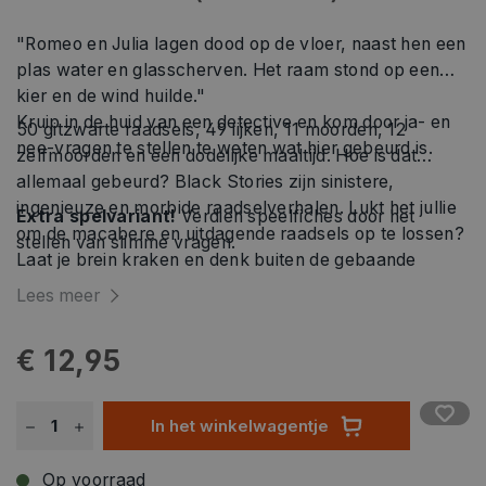
"Romeo en Julia lagen dood op de vloer, naast hen een
plas water en glasscherven. Het raam stond op een
kier en de wind huilde."
Kruip in de huid van een detective en kom door ja- en
50 gitzwarte raadsels, 49 lijken, 11 moorden, 12
nee-vragen te stellen te weten wat hier gebeurd is.
zelfmoorden en een dodelijke maaltijd. Hoe is dat
allemaal gebeurd? Black Stories zijn sinistere,
ingenieuze en morbide raadselverhalen. Lukt het jullie
Extra spelvariant!
Verdien speelfiches door het
om de macabere en uitda­gende raadsels op te lossen?
stellen van slimme vragen.
Laat je brein kraken en denk buiten de gebaande
paden! Een eigenaardig raadselspel dat in geen enkele
Lees meer
spelletjeskast mag ontbreken!
€ 12,95
In het winkelwagentje
Op voorraad