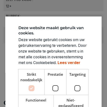
12+
RUBRIEK:
Gezelschapspel jongeren (> 12 jaar)
Deze website maakt gebruik van
GEWICHT
cookies.
0.203kg
Deze website gebruikt cookies om uw
gebruikerservaring te verbeteren. Door
ARTIKELNUMMER
onze website te gebruiken, stemt u in
3280341
met alle cookies in overeenstemming
met ons Cookiebeleid.
Lees verder
Strikt
Prestatie
Targeting
noodzakelijk
Functioneel
Niet-
Ontdek meer
geclassificeerd