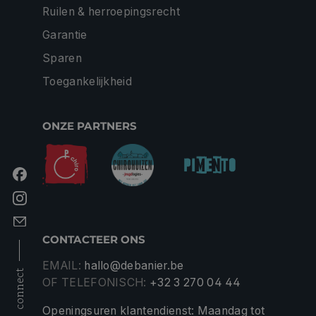
Ruilen & herroepingsrecht
Garantie
Sparen
Toegankelijkheid
ONZE PARTNERS
CONTACTEER ONS
EMAIL:
hallo@debanier.be
connect
OF TELEFONISCH:
+32 3 270 04 44
Openingsuren klantendienst: Maandag tot