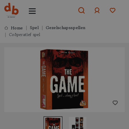
Spel
Gezelschapsspellen
Home
Coöperatief spel
Aanmelden
of
aanmelden