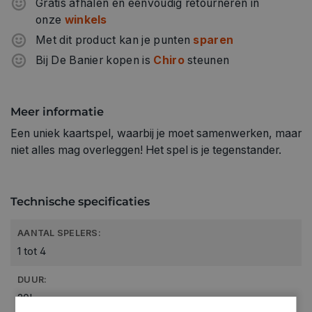
Gratis afhalen en eenvoudig retourneren in
onze
winkels
Met dit product kan je punten
sparen
Bij De Banier kopen is
Chiro
steunen
Meer informatie
Een uniek kaartspel, waarbij je moet samenwerken, maar
niet alles mag overleggen! Het spel is je tegenstander.
Technische specificaties
AANTAL SPELERS:
1 tot 4
DUUR:
20'