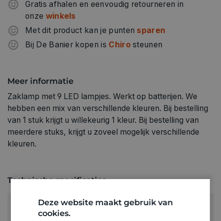
Gratis afhalen en eenvoudig retourneren in
onze
winkels
Met dit product kan je punten
sparen
Bij De Banier kopen is
Chiro
steunen
Meer informatie
Zaklamp met 9 LED lampjes. Werkt op batterijen. We
hebben een mix van verschillende kleuren. Bij bestelling
van 1 stuk krijgt u willekeurig 1 kleur. Bij bestelling van
meerdere stuks, krijgt u zoveel mogelijk verschillende
kleuren.
Technische specificaties
Deze website maakt gebruik van
RUBRIEK:
cookies.
Zaklampen en kampeerverlichting