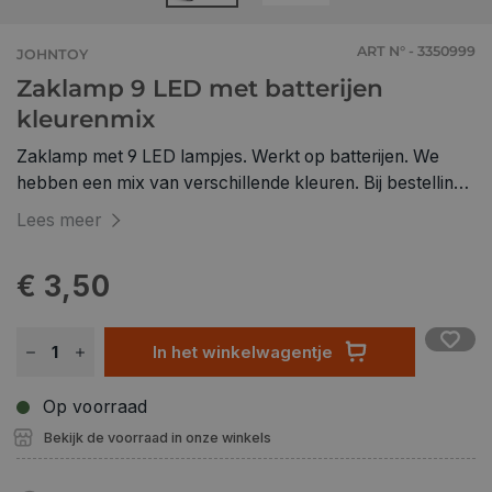
ART N° - 3350999
JOHNTOY
Zaklamp 9 LED met batterijen
kleurenmix
Zaklamp met 9 LED lampjes. Werkt op batterijen. We
hebben een mix van verschillende kleuren. Bij bestelling
van 1 stuk krijgt u willekeurig 1 kleur. Bij bestelling van
Lees meer
meerdere stuks, krijgt u zoveel mogelijk verschillende
kleuren.
€ 3,50
In het winkelwagentje
Op voorraad
Bekijk de voorraad in onze winkels