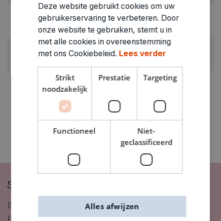
Deze website gebruikt cookies om uw
GEWICHT
gebruikerservaring te verbeteren. Door
0.065kg
onze website te gebruiken, stemt u in
met alle cookies in overeenstemming
ARTIKELNUMMER
met ons Cookiebeleid.
Lees verder
3350999
Strikt
Prestatie
Targeting
noodzakelijk
Functioneel
Niet-
geclassificeerd
Schrijf je in op onze nieuwsbrief
Blijf op de hoogte van nieuwigheden, inspiratie,
Alles afwijzen
promoties en meer!