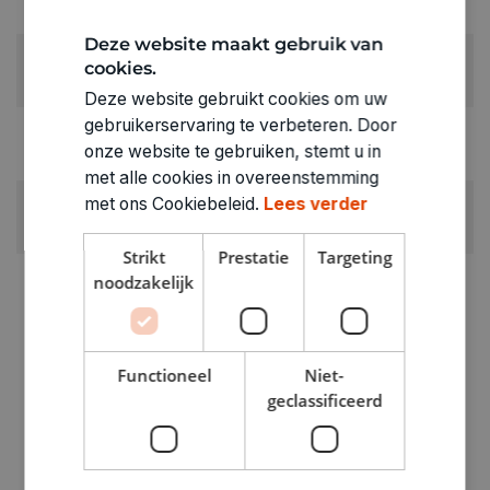
45'
Deze website maakt gebruik van
LEEFTIJD VANAF:
cookies.
12+
Deze website gebruikt cookies om uw
gebruikerservaring te verbeteren. Door
RUBRIEK:
onze website te gebruiken, stemt u in
Gezelschapspel kinderen (6 - 12 jaar)
met alle cookies in overeenstemming
met ons Cookiebeleid.
Lees verder
GEWICHT
0.231kg
Strikt
Prestatie
Targeting
ARTIKELNUMMER
noodzakelijk
3370057
Functioneel
Niet-
geclassificeerd