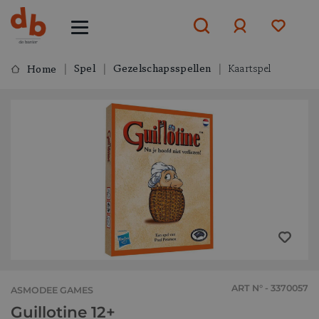
Spel
Gezelschapsspellen
Kaartspel
Home
Aanmelden
of
aanmelden
ART N° - 3370057
ASMODEE GAMES
Guillotine 12+