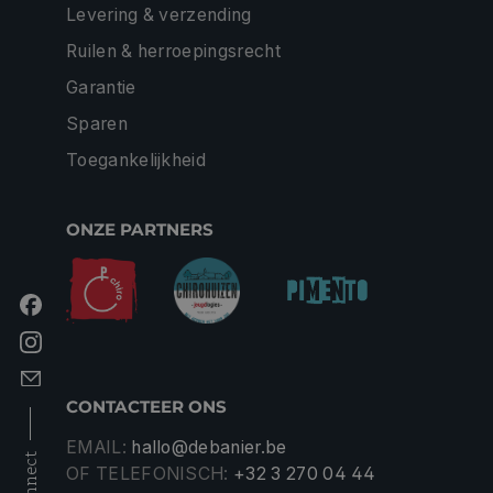
Levering & verzending
Ruilen & herroepingsrecht
Garantie
Sparen
Toegankelijkheid
ONZE PARTNERS
CONTACTEER ONS
EMAIL:
hallo@debanier.be
connect
OF TELEFONISCH:
+32 3 270 04 44