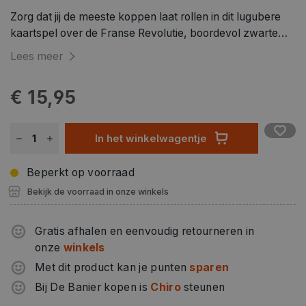
Zorg dat jij de meeste koppen laat rollen in dit lugubere
kaartspel over de Franse Revolutie, boordevol zwarte
humor. Spelers bedienen de guillotine en willen de
Lees meer
meestwaardevolle edellieden onthoofden. Omdat het
onthoofden van Marie-Antoinette meer punten oplevert
€ 15,95
dan een graaf, kunnen de spelers actiekaarten uitspelen
om zo de volgorde te veranderen. Zorg dat jij de andere
spelers een hoofdlengte voor blijft en win!
In het winkelwagentje
Beperkt op voorraad
Bekijk de voorraad in onze winkels
Gratis afhalen en eenvoudig retourneren in
onze
winkels
Met dit product kan je punten
sparen
Bij De Banier kopen is
Chiro
steunen