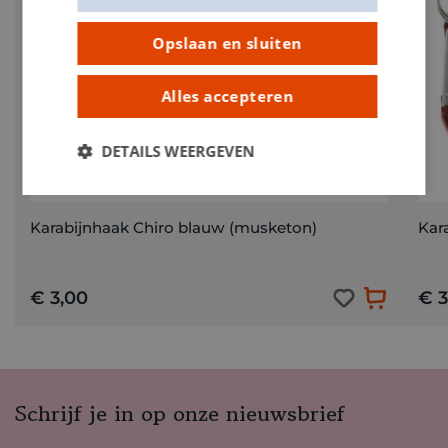
Opslaan en sluiten
Alles accepteren
DETAILS WEERGEVEN
Karabijnhaak Chiro blauw (musketon)
Kar
€ 3,00
€ 3
Schrijf je in op onze nieuwsbrief