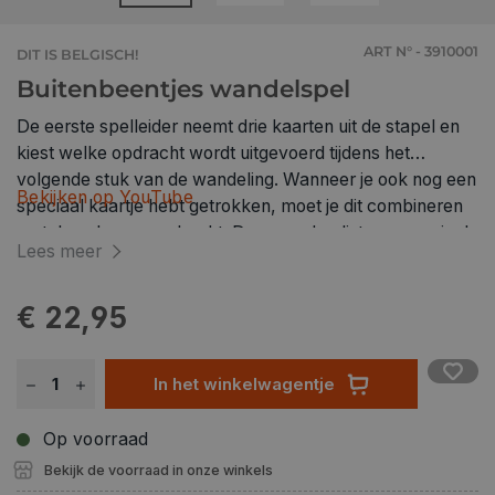
ART N° - 3910001
DIT IS BELGISCH!
Buitenbeentjes wandelspel
De eerste spelleider neemt drie kaarten uit de stapel en
kiest welke opdracht wordt uitgevoerd tijdens het
volgende stuk van de wandeling. Wanneer je ook nog een
Bekijken op YouTube
speciaal kaartje hebt getrokken, moet je dit combineren
met de gekozen opdracht. De groep beslist samen wie de
Lees meer
opdracht het best, grappigst, meest creatief of leukst
voltooid heeſt en dus de winnaar is. De winnaar krijgt de
€ 22,95
opdrachtkaart om aan zijn musketon te hangen. Als het
lukt met een speciale kaart, verdien je die ook.Inhoud: 3
speluitlegkaarten, 40 gekleurde opdrachtkaarten, 10
In het winkelwagentje
zwarte moeilijkheidskaarten en 4 musketons. Tip: Als je
met meer dan 4 speelt, kan je extra Chiromusketons
Op voorraad
kopen!
Bekijk de voorraad in onze winkels