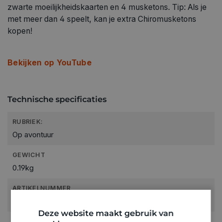
zwarte moeilijkheidskaarten en 4 musketons. Tip: Als je
met meer dan 4 speelt, kan je extra Chiromusketons
kopen!
Bekijken op YouTube
Technische specificaties
RUBRIEK:
Op avontuur
GEWICHT
0.19kg
ARTIKELNUMMER
3910001
Deze website maakt gebruik van