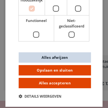
noodzakelijk
Functioneel
Niet-
geclassificeerd
Slijper hout dubbel
Alles afwijzen
Stae
stu
Opslaan en sluiten
Alles accepteren
€ 1,50
€ 1
DETAILS WEERGEVEN