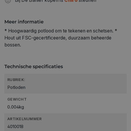
Bij De Banier kopen is
Chiro
steunen
Meer informatie
* Hoogwaardig potlood om te tekenen en schetsen. *
Hout uit FSC-gecertificeerde, duurzaam beheerde
bossen.
Technische specificaties
RUBRIEK:
Potloden
GEWICHT
0.004kg
ARTIKELNUMMER
4010018