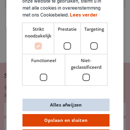
onze website te gebruiken, stemt u in
4010029
met alle cookies in overeenstemming
met ons Cookiebeleid.
Lees verder
Strikt
Prestatie
Targeting
noodzakelijk
Functioneel
Niet-
geclassificeerd
Schrijf je in op onze nieuwsbrief
Blijf op de hoogte van nieuwigheden, inspiratie,
promoties en meer!
Alles afwijzen
Opslaan en sluiten