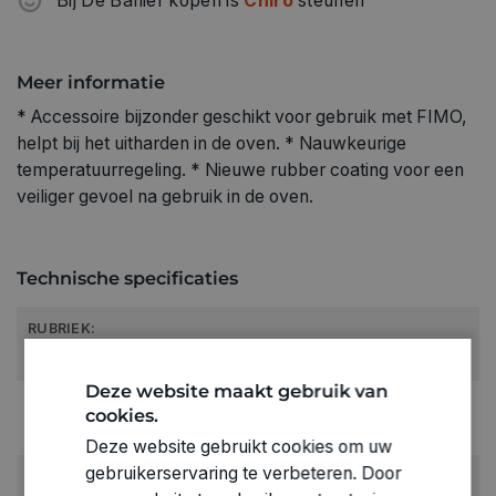
Bij De Banier kopen is
Chiro
steunen
Meer informatie
* Accessoire bijzonder geschikt voor gebruik met FIMO,
helpt bij het uitharden in de oven. * Nauwkeurige
temperatuurregeling. * Nieuwe rubber coating voor een
veiliger gevoel na gebruik in de oven.
Technische specificaties
RUBRIEK:
Werktuigen
Deze website maakt gebruik van
GEWICHT
cookies.
0.065kg
Deze website gebruikt cookies om uw
gebruikerservaring te verbeteren. Door
ARTIKELNUMMER