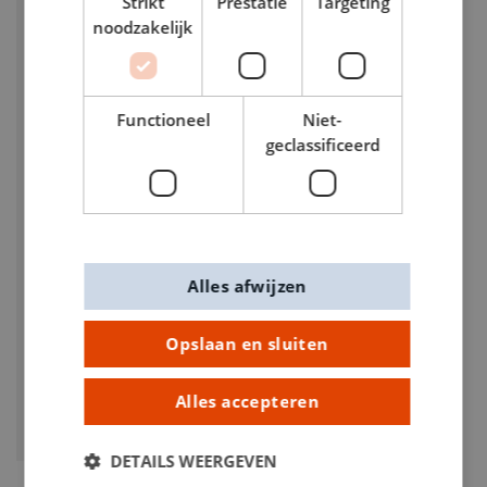
Strikt
Prestatie
Targeting
noodzakelijk
Functioneel
Niet-
geclassificeerd
Alles afwijzen
Art Creations schetsboek 140 g 13 x 21 cm
Opslaan en sluiten
zwart
Alles accepteren
€ 6,25
DETAILS WEERGEVEN