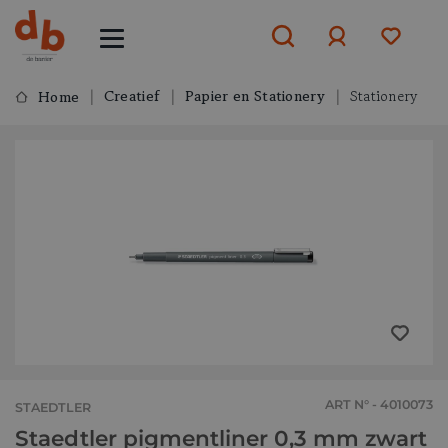
Creatief
Papier en Stationery
Stationery
Home
Aanmelden
of
aanmelden
ART N° - 4010073
STAEDTLER
Staedtler pigmentliner 0,3 mm zwart