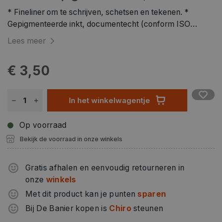
* Fineliner om te schrijven, schetsen en tekenen. *
Gepigmenteerde inkt, documentecht (conform ISO
14145-2), lichtecht en watervast op papier. * Uitwisbaar
Lees meer
bij gebruik op tekenpapier, geen doordrukken bij het
markeren. * Lange metalen punt, ideaal voor gebruik met
€ 3,50
liniaal en sjabloon. * Lange levensduur
In het winkelwagentje
Op voorraad
Bekijk de voorraad in onze winkels
Gratis afhalen en eenvoudig retourneren in
onze
winkels
Met dit product kan je punten
sparen
Bij De Banier kopen is
Chiro
steunen