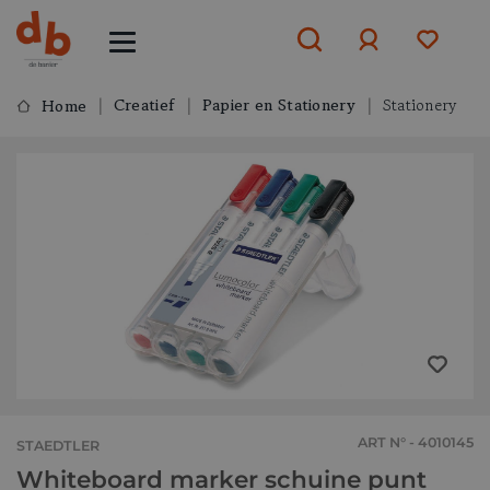
Creatief
Papier en Stationery
Stationery
Home
Aanmelden
of
aanmelden
ART N° - 4010145
STAEDTLER
Whiteboard marker schuine punt