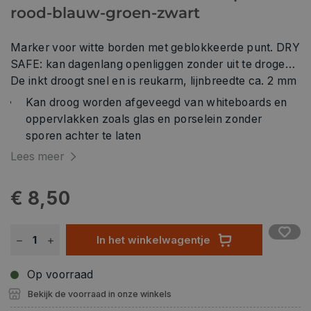
rood-blauw-groen-zwart
Marker voor witte borden met geblokkeerde punt. DRY
SAFE: kan dagenlang openliggen zonder uit te drogen.
De inkt droogt snel en is reukarm, lijnbreedte ca. 2 mm
Kan droog worden afgeveegd van whiteboards en
oppervlakken zoals glas en porselein zonder
sporen achter te laten
Sneldrogend, nagenoeg geurloos
Lees meer
Geblokkeerde punt
DRY SAFE – kan dagenlang zonder dop blijven
€ 8,50
zonder uit te drogen
PP- lichaam en -dop garanderen een lange
levensduur
In het winkelwagentje
Airplane-safe – automatische aanpassing van de
druk voorkomt het lekken van de pen aan boord
Op voorraad
Lijnbreedte ca. 2,0 mm
Bekijk de voorraad in onze winkels