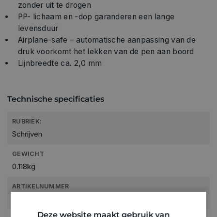
zonder uit te drogen
PP- lichaam en -dop garanderen een lange
levensduur
Airplane-safe – automatische aanpassing van de
druk voorkomt het lekken van de pen aan boord
Lijnbreedte ca. 2,0 mm
Technische specificaties
RUBRIEK:
Schrijven
GEWICHT
0.118kg
ARTIKELNUMMER
4010145
Deze website maakt gebruik van