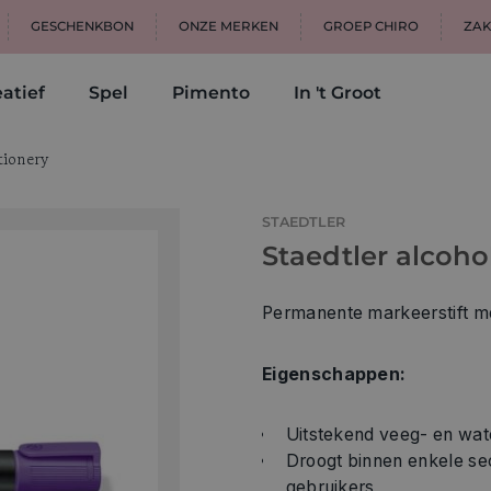
GESCHENKBON
ONZE MERKEN
GROEP CHIRO
ZAK
atief
Spel
Pimento
In 't Groot
tionery
STAEDTLER
Staedtler alcoho
Permanente markeerstift me
Eigenschappen:
Uitstekend veeg- en wat
Droogt binnen enkele se
gebruikers