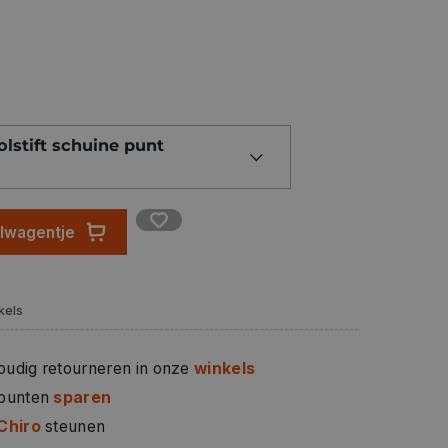
 geurloos
garanderen een lange levensduur
g open blijven liggen zonder uit te drogen
olstift schuine punt
atische drukcompensatie voorkomt dat de pen
– 5,0 mm
elwagentje
kels
oudig retourneren in onze
winkels
 punten
sparen
Chiro
steunen