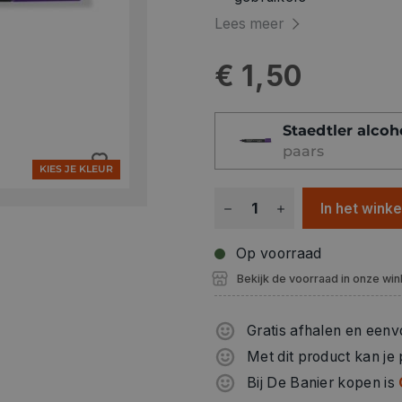
Kleurintensief, nagenoeg
Lees meer
Lichtecht
Zwart is weerbestendig
€ 1,50
Geblokkeerde punt
Lichaam en dop van PP 
DRY SAFE - kan dagenlan
Staedtler alcoh
Vliegtuigveilig - autom
paars
leegloopt in het vliegtuig
KIES JE KLEUR
Lijnbreedte ca. 2,0 mm 
In het wink
Op voorraad
Bekijk de voorraad in onze win
Gratis afhalen en eenv
Met dit product kan je
Bij De Banier kopen is