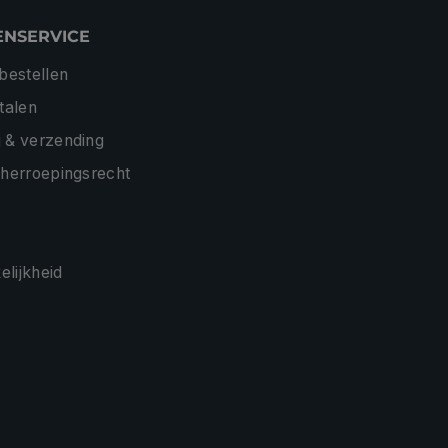
ENSERVICE
 bestellen
etalen
 & verzending
 herroepingsrecht
lijkheid