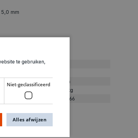
– 5,0 mm
ties
ebsite te gebruiken,
Paars
paars
Stiften
Niet-geclassificeerd
0.018kg
4010366
Alles afwijzen