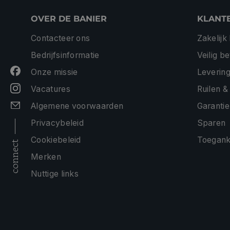
OVER DE BANIER
KLANT
Contacteer ons
Zakelijk
Bedrijfsinformatie
Veilig b
Onze missie
Levering
Vacatures
Ruilen &
Algemene voorwaarden
Garantie
Privacybeleid
Sparen
Cookiebeleid
Toeganke
connect
Merken
Nuttige links