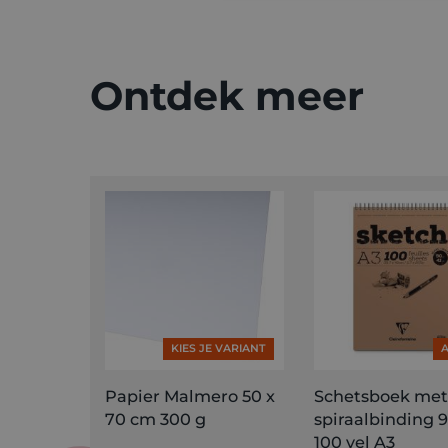
Ontdek meer
KIES JE VARIANT
A
Papier Malmero 50 x
Schetsboek met
70 cm 300 g
spiraalbinding 
100 vel A3