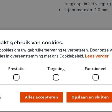
leegloopt in het vliegtuig
Lijnbreedte ca. 2,0 mm 
Technische specifica
akt gebruik van cookies.
cookies om uw gebruikerservaring te verbeteren. Door onze w
KLEUR:
okies in overeenstemming met ons Cookiebeleid.
Lees verder
LEVERANCIERSKLEUR:
RUBRIEK:
Prestatie
Targeting
Functioneel
GEWICHT
ARTIKELNUMMER
N
Alles accepteren
Opslaan en sluiten