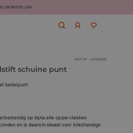
ELIJK BESTELLEN
Aanmelden
of
aanmelden
ART N° - 4010366
lstift schuine punt
t beitelpunt
erbestendig op bijna alle oppervlakken
conden en is daarom ideaal voor linkshandige