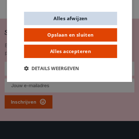
Alles afwijzen
Schrijf je in op onze nieuwsbrief
Opslaan en sluiten
Blijf op de hoogte van nieuwigheden, inspiratie,
Alles accepteren
promoties en meer!
DETAILS WEERGEVEN
Inschrijven