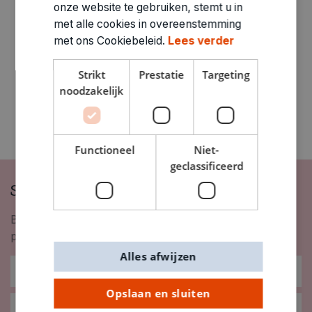
onze website te gebruiken, stemt u in
4010641
met alle cookies in overeenstemming
met ons Cookiebeleid.
Lees verder
Strikt
Prestatie
Targeting
noodzakelijk
Functioneel
Niet-
geclassificeerd
Schrijf je in op onze nieuwsbrief
Blijf op de hoogte van nieuwigheden, inspiratie,
promoties en meer!
Alles afwijzen
Opslaan en sluiten