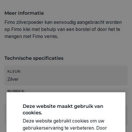
Meer informatie
Fimo zilverpoeder kan eenvoudig aangebracht worden
op Fimo klei met behulp van een borstel of door het te
mengen met Fimo vernis.
Technische specificaties
KLEUR:
Zilver
RUBRIEK:
Algemene benodigdheden
Deze website maakt gebruik van
GEWICHT
cookies.
0.02kg
Deze website gebruikt cookies om uw
gebruikerservaring te verbeteren. Door
ARTIKELNUMMER