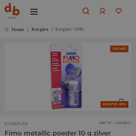
Koopjes
Koopjes -50%
Home
Aanmelden
PROMO
of
aanmelden
KOOPJE -50%
ART N° - 4010641
STAEDTLER
Fimo metallic poeder 10 g zilver