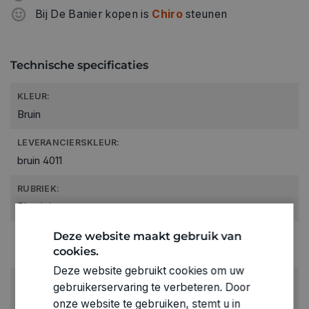
Bij De Banier kopen is
Chiro
steunen
Technische specificaties
KLEUR:
Bruin
LEVERANCIERSKLEUR:
bruin 4011
RUBRIEK:
Plasticine
Deze website maakt gebruik van
GEWICHT
cookies.
1.017kg
Deze website gebruikt cookies om uw
ARTIKELNUMMER
gebruikerservaring te verbeteren. Door
4011259
onze website te gebruiken, stemt u in