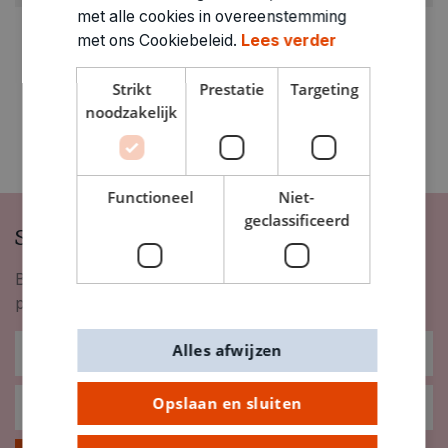
met alle cookies in overeenstemming
met ons Cookiebeleid.
Lees verder
Strikt
Prestatie
Targeting
noodzakelijk
Functioneel
Niet-
geclassificeerd
Schrijf je in op onze nieuwsbrief
Blijf op de hoogte van nieuwigheden, inspiratie,
promoties en meer!
Alles afwijzen
Opslaan en sluiten