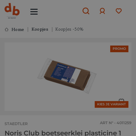
Koopjes
Koopjes -50%
Home
Aanmelden
PROMO
of
aanmelden
KIES JE VARIANT
ART N° - 4011259
STAEDTLER
Noris Club boetseerklei plasticine 1