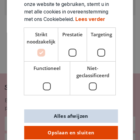
ARTIKELNUMMER
onze website te gebruiken, stemt u in
4011709
met alle cookies in overeenstemming
met ons Cookiebeleid.
Lees verder
Strikt
Prestatie
Targeting
noodzakelijk
Functioneel
Niet-
geclassificeerd
Schrijf je in op onze nieuwsbrief
Blijf op de hoogte van nieuwigheden, inspiratie,
promoties en meer!
Alles afwijzen
Opslaan en sluiten