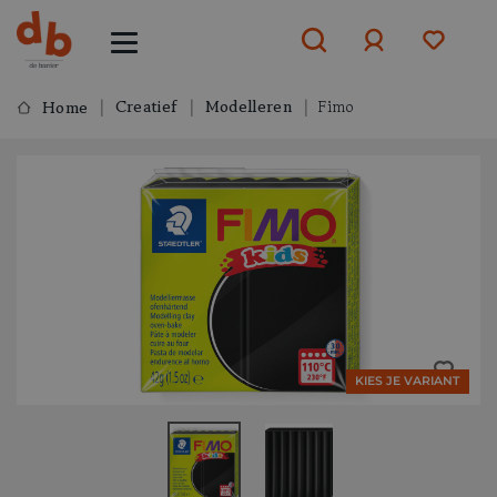
Creatief
Modelleren
Fimo
Home
Aanmelden
of
aanmelden
KIES JE VARIANT