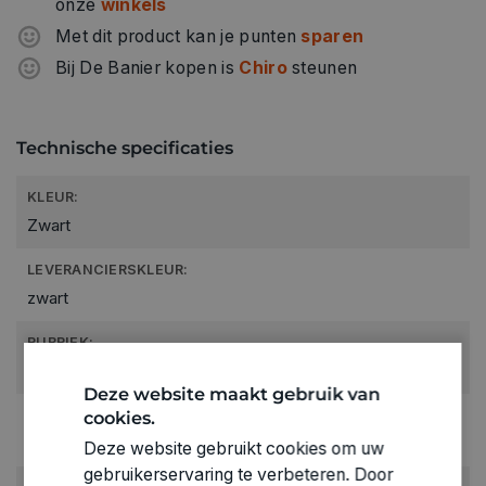
onze
winkels
Met dit product kan je punten
sparen
Bij De Banier kopen is
Chiro
steunen
Technische specificaties
KLEUR:
Zwart
LEVERANCIERSKLEUR:
zwart
RUBRIEK:
Keukenovenklei
Deze website maakt gebruik van
cookies.
GEWICHT
0.044kg
Deze website gebruikt cookies om uw
gebruikerservaring te verbeteren. Door