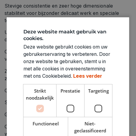
Stevige consistentie en zeer hoge dimensionale
stabiliteit voor bijzonder delicaat werk en speciale
technieken zoals caning, mokume gane en bagello
Deze website maakt gebruik van
Uitzonderlijke breeksterkte en solide flexibiliteit (voor
cookies.
dunne onderdelen) na uitharding
Deze website gebruikt cookies om uw
Consistent hoge kwaliteit om aan de hoogste eisen te
gebruikerservaring te verbeteren. Door
voldoen
onze website te gebruiken, stemt u in
met alle cookies in overeenstemming
Zorgvuldige selectie van pigmenten op basis van type,
met ons Cookiebeleid.
Lees verder
zuiverheid en concentratie
Compatibel met FIMO soft en FIMO effect
Strikt
Prestatie
Targeting
noodzakelijk
Standaardblok 57 g (2 oz)
Gemakkelijk te openen
Functioneel
Niet-
Oneindig veelzijdig: Voor sieraden, accessoires en
geclassificeerd
woonaccessoires