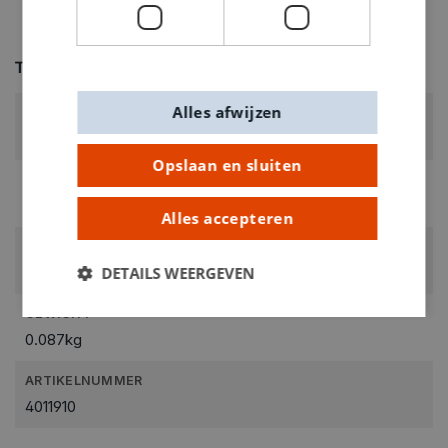
Technische specificaties
Alles afwijzen
KLEUR:
Geel
Opslaan en sluiten
LEVERANCIERSKLEUR:
echt geel
Alles accepteren
RUBRIEK:
DETAILS WEERGEVEN
Keukenovenklei
GEWICHT
0.087kg
ARTIKELNUMMER
4011910