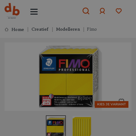
Creatief
Modelleren
Fimo
Home
Aanmelden
of
aanmelden
KIES JE VARIANT