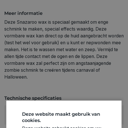
Meer informatie
Deze Snazaroo wax is speciaal gemaakt om enge
schmink te maken, special effects waardig. Deze
vormbare wax kan direct op de huid aangebracht worden
(test het wel voor gebruik) en u kunt er nepwonden mee
maken. Het is te wassen met water en zeep. Vermijd te
allen tijde contact met de ogen en de lippen. Deze
vormbare wax zal perfect zijn om angstaanjagende
zombie schmink te creëren tijdens carnaval of
Halloween.
Technische specificaties
RUBRIEK:
Deze website maakt gebruik van
Schmink
cookies.