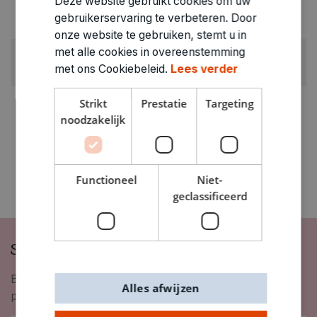
Deze website gebruikt cookies om uw
GEWICHT
gebruikerservaring te verbeteren. Door
0.093kg
onze website te gebruiken, stemt u in
met alle cookies in overeenstemming
ARTIKELNUMMER
met ons Cookiebeleid.
Lees verder
4080051
Strikt
Prestatie
Targeting
noodzakelijk
Functioneel
Niet-
geclassificeerd
Schrijf je in op onze nieuwsbrief
Blijf op de hoogte van nieuwigheden, inspiratie,
Alles afwijzen
promoties en meer!