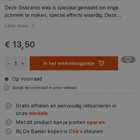
Deze Snazaroo wax is speciaal gemaakt om enge
schmink te maken, special effects waardig. Deze
vormbare wax kan direct op de huid aangebracht worden
Lees meer
(test het wel voor gebruik) en u kunt er nepwonden mee
maken. Het is te wassen met water en zeep. Vermijd te
€ 13,50
allen tijde contact met de ogen en de lippen. Deze
vormbare wax zal perfect zijn om angstaanjagende
zombie schmink te creëren tijdens carnaval of
In het winkelwagentje
Halloween.
Op voorraad
Bekijk de voorraad in onze winkels
Gratis afhalen en eenvoudig retourneren in
onze
winkels
Met dit product kan je punten
sparen
Bij De Banier kopen is
Chiro
steunen