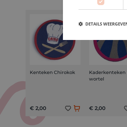
DETAILS WEERGEVE
Kenteken Chirokok
Kaderkenteken
wortel
€ 2,00
€ 2,00