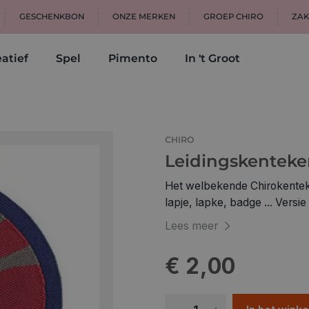
GESCHENKBON
ONZE MERKEN
GROEP CHIRO
ZAK
atief
Spel
Pimento
In 't Groot
CHIRO
Leidingskentek
Het welbekende Chirokentek
lapje, lapke, badge ... Versi
Vlaanderen.
Lees meer
€ 2,00