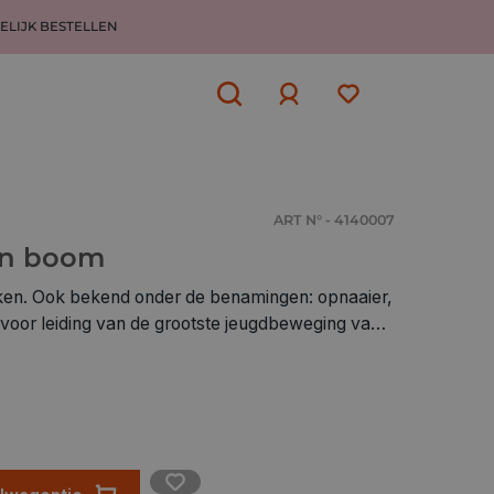
ELIJK BESTELLEN
Aanmelden
of
aanmelden
ART N° - 4140007
en boom
en. Ook bekend onder de benamingen: opnaaier,
e voor leiding van de grootste jeugdbeweging van