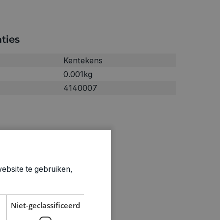
ties
Kentekens
0.001kg
4140007
ebsite te gebruiken,
Niet-geclassificeerd