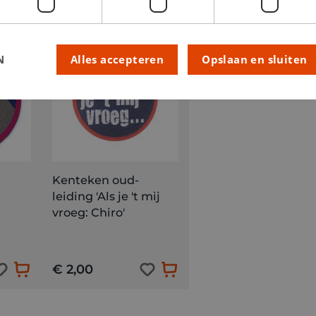
N
Alles accepteren
Opslaan en sluiten
Kenteken oud-
leiding 'Als je 't mij
vroeg: Chiro'
€ 2,00