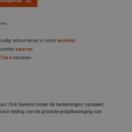
elwagentje
kels
oudig retourneren in onze
winkels
 punten
sparen
Chiro
steunen
en. Ook bekend onder de benamingen: opnaaier,
e voor leiding van de grootste jeugdbeweging van