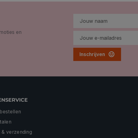
omoties en
Inschrijven
ENSERVICE
 bestellen
etalen
 & verzending