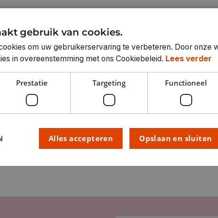
Technische specifica
akt gebruik van cookies.
cookies om uw gebruikerservaring te verbeteren. Door onze w
GELEGENHEID:
okies in overeenstemming met ons Cookiebeleid.
Lees verder
RUBRIEK:
GEWICHT
Prestatie
Targeting
Functioneel
ARTIKELNUMMER
N
Alles accepteren
Opslaan en sluiten