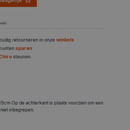
elwagentje
kels
oudig retourneren in onze
winkels
 punten
sparen
Chiro
steunen
15cm Op de achterkant is plaats voorzien om een
niet inbegrepen.