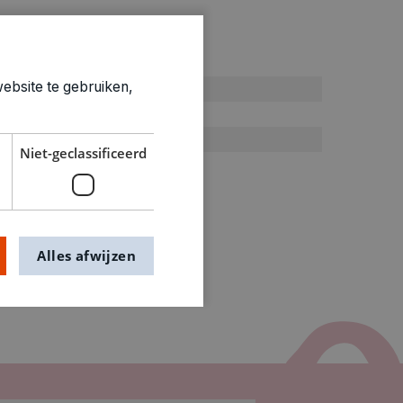
ties
ebsite te gebruiken,
Verjaardag
Wenskaarten
0.004kg
Niet-geclassificeerd
7170031
Alles afwijzen