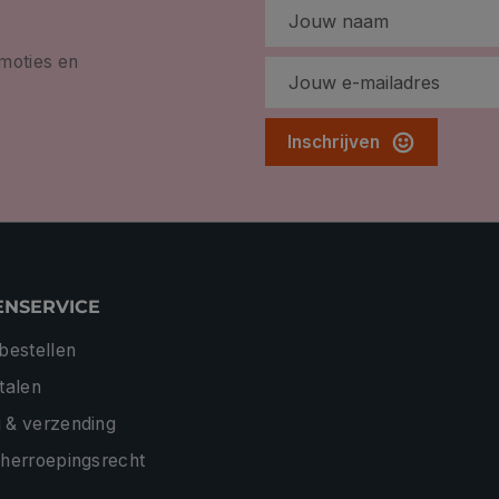
omoties en
Inschrijven
ENSERVICE
 bestellen
etalen
 & verzending
 herroepingsrecht