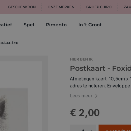
GESCHENKBON
ONZE MERKEN
GROEP CHIRO
ZAK
atief
Spel
Pimento
In 't Groot
skaarten
HIER BEN IK
Postkaart - Foxi
Afmetingen kaart: 10,5cm x 15cm Op de achterkant is plaats voo
adres te noteren. Enveloppe 
Lees meer
€ 2,00