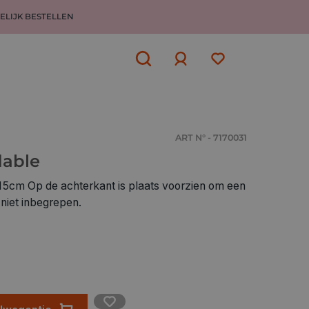
ELIJK BESTELLEN
Aanmelden
of
aanmelden
ART N° - 7170031
dable
rzien om een
niet inbegrepen.