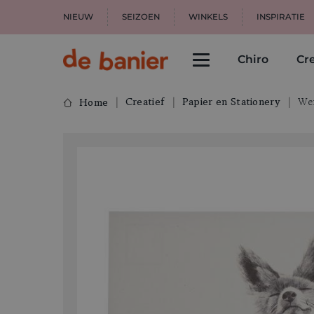
NIEUW
SEIZOEN
WINKELS
INSPIRATIE
Chiro
Cre
Creatief
Papier en Stationery
Wen
Home