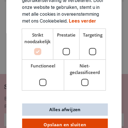
gebruikerservaring te verbeteren. Door
onze website te gebruiken, stemt u in
ARTIKELNUMMER
met alle cookies in overeenstemming
7200583
met ons Cookiebeleid.
Lees verder
Strikt
Prestatie
Targeting
noodzakelijk
Functioneel
Niet-
geclassificeerd
Schrijf je in op onze nieuwsbrief
Blijf op de hoogte van nieuwigheden, inspiratie,
promoties en meer!
Alles afwijzen
Opslaan en sluiten