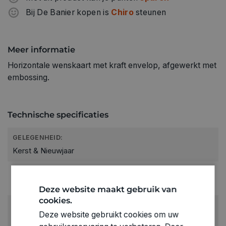
Bij De Banier kopen is
Chiro
steunen
Meer informatie
Horizontale wenskaart met kraft envelop, afgewerkt met
embossing.
Technische specificaties
GELEGENHEID:
Kerst & Nieuwjaar
RUBRIEK:
Wenskaarten
Deze website maakt gebruik van
cookies.
GEWICHT
Deze website gebruikt cookies om uw
0.016kg