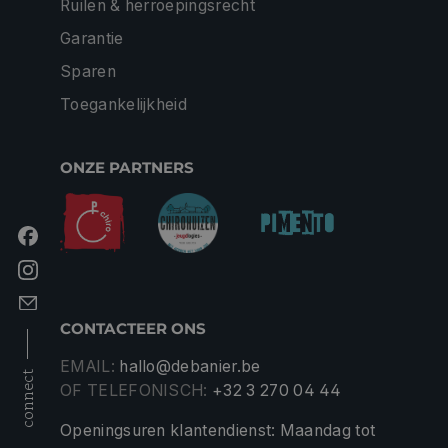
Ruilen & herroepingsrecht
Garantie
Sparen
Toegankelijkheid
ONZE PARTNERS
CONTACTEER ONS
EMAIL:
hallo@debanier.be
connect
OF TELEFONISCH:
+32 3 270 04 44
Openingsuren klantendienst: Maandag tot