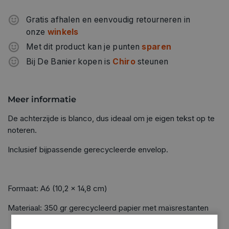
Gratis afhalen en eenvoudig retourneren in
onze
winkels
Met dit product kan je punten
sparen
Bij De Banier kopen is
Chiro
steunen
Meer informatie
De achterzijde is blanco, dus ideaal om je eigen tekst op te
noteren.
Inclusief bijpassende gerecycleerde envelop.
Formaat: A6 (10,2 x 14,8 cm)
Materiaal: 350 gr gerecycleerd papier met maïsrestanten