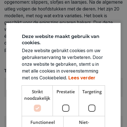
opgenomen: slippers, slofjes en laarsjes. Na de algemene
uitleg volgen de hoofdstukken met de dieren. Het zijn 20
modellen, met nog wat extra variaties. Het boek is
geschikt voor de enigszins ervaren hakers. Dus deze
winter hebben we allemaal beestachtig leuke pantoffels
én warme voeten! Uitgever ‏ : ‎ Forte; 1e editie (14
Deze website maakt gebruik van
cookies.
december 2021) Taal ‏ : ‎ Nederlands Paperback ‏ : ‎ 128
pagina's Afmetingen ‏ : ‎ 21.4 x 0.9 x 27.4 cm
Deze website gebruikt cookies om uw
gebruikerservaring te verbeteren. Door
onze website te gebruiken, stemt u in
Technische specificaties
met alle cookies in overeenstemming
met ons Cookiebeleid.
Lees verder
RUBRIEK:
Boeken Nederlandstalig
Strikt
Prestatie
Targeting
noodzakelijk
GEWICHT
0.248kg
ARTIKELNUMMER
Functioneel
Niet-