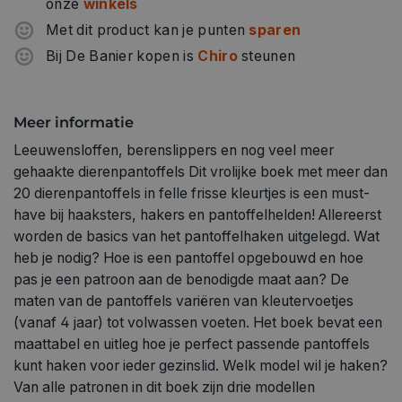
modellen, met nog wat extra variaties. Het boek is
onze
winkels
geschikt voor de enigszins ervaren hakers. Dus deze
Met dit product kan je punten
sparen
winter hebben we allemaal beestachtig leuke pantoffels
Bij De Banier kopen is
Chiro
steunen
én warme voeten! Uitgever ‏ : ‎ Forte; 1e editie (14
december 2021) Taal ‏ : ‎ Nederlands Paperback ‏ : ‎ 128
pagina's Afmetingen ‏ : ‎ 21.4 x 0.9 x 27.4 cm
Meer informatie
Leeuwensloffen, berenslippers en nog veel meer
gehaakte dierenpantoffels Dit vrolijke boek met meer dan
20 dierenpantoffels in felle frisse kleurtjes is een must-
have bij haaksters, hakers en pantoffelhelden! Allereerst
worden de basics van het pantoffelhaken uitgelegd. Wat
heb je nodig? Hoe is een pantoffel opgebouwd en hoe
pas je een patroon aan de benodigde maat aan? De
maten van de pantoffels variëren van kleutervoetjes
(vanaf 4 jaar) tot volwassen voeten. Het boek bevat een
maattabel en uitleg hoe je perfect passende pantoffels
kunt haken voor ieder gezinslid. Welk model wil je haken?
Van alle patronen in dit boek zijn drie modellen