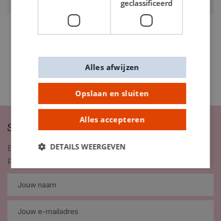
geclassificeerd
7630079
Alles afwijzen
Opslaan en sluiten
Alles accepteren
Schrijf je in op onze nieuwsbrief
DETAILS WEERGEVEN
Blijf op de hoogte van nieuwigheden, inspiratie,
promoties en meer!