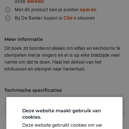
onze
winkels
Met dit product kan je punten
sparen
Bij De Banier kopen is
Chiro
steunen
Meer informatie
Dit boek zit boordevol ideeën om elfjes en eenhoorns te
stempelen met je vingers en er is op elke bladzijde veel
ruimte om dat te doen. Haal het deksel van het
inktkussen en stempel naar hartenlust.
Technische specificaties
RUBRIEK:
Deze website maakt gebruik van
Knutselboek
cookies.
GEWICHT
Deze website gebruikt cookies om uw