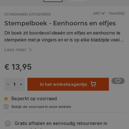
ART N° - 7640032
STANDAARD UITGEVERIJ
Stempelboek - Eenhoorns en elfjes
Dit boek zit boordevol ideeën om elfjes en eenhoorns te
stempelen met je vingers en er is op elke bladzijde veel
ruimte om dat te doen. Haal het deksel van het
Lees meer
inktkussen en stempel naar hartenlust.
€ 13,95
In het winkelwagentje
Beperkt op voorraad
Bekijk de voorraad in onze winkels
Gratis afhalen en eenvoudig retourneren in