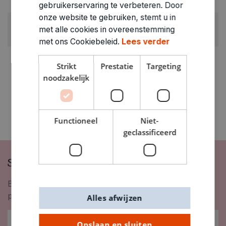
0.4kg
gebruikerservaring te verbeteren. Door
onze website te gebruiken, stemt u in
ARTIKELNUMMER
met alle cookies in overeenstemming
7640032
met ons Cookiebeleid.
Lees verder
Strikt
Prestatie
Targeting
noodzakelijk
Functioneel
Niet-
geclassificeerd
Schrijf je in op onze nieuwsbrief
Blijf op de hoogte van nieuwigheden, inspiratie,
promoties en meer!
Alles afwijzen
Opslaan en sluiten