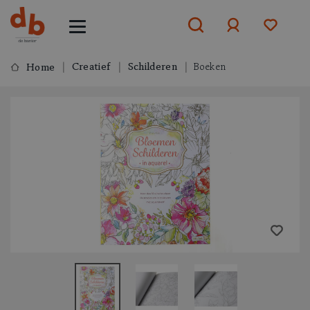
Creatief
Schilderen
Boeken
Home
Aanmelden
of
aanmelden