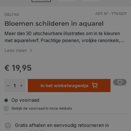
ART N° - 7741207
DELTAS
Bloemen schilderen in aquarel
Meer dan 30 uitscheurbare illustraties om in te kleuren
met aquarelverf. Prachtige pioenen, vrolijke ranonkels,
levendige tulpen… gun jezelf een moment van rust door
Lees meer
wondermooie bloemen te schilderen met aquarelverf. Het
is heerlijk om te doen én je hebt er niet veel tijd voor
€ 19,95
nodig. Om je op weg te helpen, vind je naast talloze tips
ook een overzicht van het materiaal dat je nodig hebt en
de kleuren die je vaak zal gebruiken. Kortom, je vindt alle
In het winkelwagentje
informatie die je nodig hebt om aan je aquarelavontuur te
beginnen. Gebrocheerde uitgave met flappen.
Op voorraad
Bekijk de voorraad in onze winkels
Gratis afhalen en eenvoudig retourneren in