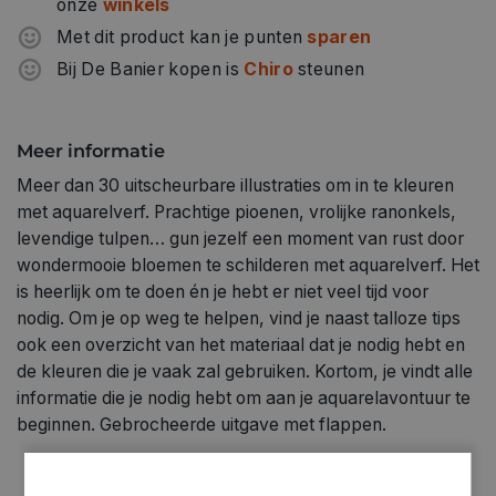
onze
winkels
Met dit product kan je punten
sparen
Bij De Banier kopen is
Chiro
steunen
Meer informatie
Meer dan 30 uitscheurbare illustraties om in te kleuren
met aquarelverf. Prachtige pioenen, vrolijke ranonkels,
levendige tulpen… gun jezelf een moment van rust door
wondermooie bloemen te schilderen met aquarelverf. Het
is heerlijk om te doen én je hebt er niet veel tijd voor
nodig. Om je op weg te helpen, vind je naast talloze tips
ook een overzicht van het materiaal dat je nodig hebt en
de kleuren die je vaak zal gebruiken. Kortom, je vindt alle
informatie die je nodig hebt om aan je aquarelavontuur te
beginnen. Gebrocheerde uitgave met flappen.