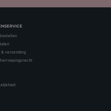
ENSERVICE
 bestellen
etalen
 & verzending
 herroepingsrecht
lijkheid