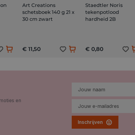
ion
Art Creations
Staedtler Noris
schetsboek 140 g 21 x
tekenpotlood
30 cm zwart
hardheid 2B
€ 11,50
€ 0,80
omoties en
Inschrijven