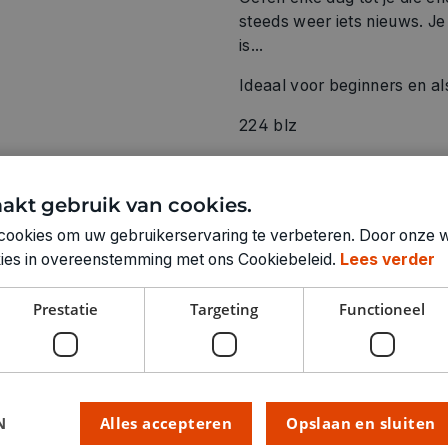
steeds weer iets nieuws. Je
is...
Ideaal voor beginners en a
224 blz
auteur: Lize Herzog
akt gebruik van cookies.
cookies om uw gebruikerservaring te verbeteren. Door onze w
okies in overeenstemming met ons Cookiebeleid.
Lees verder
Technische specifica
Prestatie
Targeting
Functioneel
RUBRIEK:
GEWICHT
ARTIKELNUMMER
N
Alles accepteren
Opslaan en sluiten