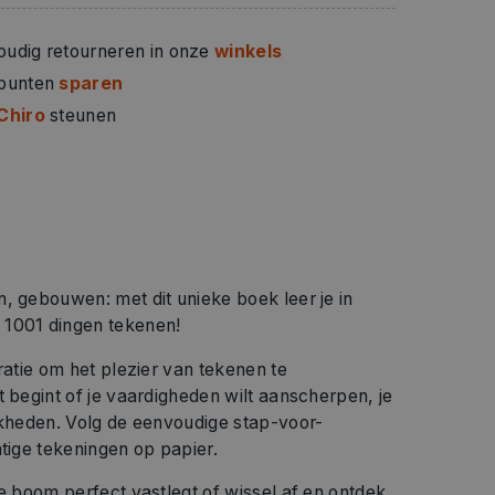
oudig retourneren in onze
winkels
 punten
sparen
Chiro
steunen
, gebouwen: met dit unieke boek leer je in
 1001 dingen tekenen!
ratie om het plezier van tekenen te
t begint of je vaardigheden wilt aanscherpen, je
jkheden. Volg de eenvoudige stap-voor-
htige tekeningen op papier.
ne boom perfect vastlegt of wissel af en ontdek