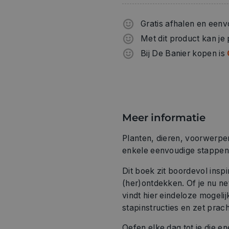
Gratis afhalen en eenv
Met dit product kan je
Bij De Banier kopen is
Meer informatie
Planten, dieren, voorwerpen
enkele eenvoudige stappen
Dit boek zit boordevol inspi
(her)ontdekken. Of je nu ne
vindt hier eindeloze mogeli
stapinstructies en zet prac
Oefen elke dag tot je die e