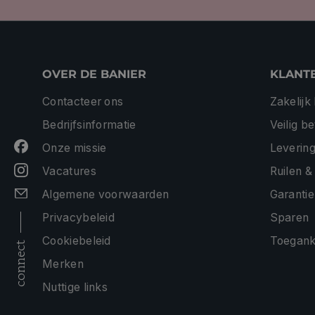
OVER DE BANIER
KLANT
Contacteer ons
Zakelijk
Bedrijfsinformatie
Veilig b
Onze missie
Levering
Vacatures
Ruilen &
Algemene voorwaarden
Garantie
Privacybeleid
Sparen
Cookiebeleid
Toeganke
connect
Merken
Nuttige links