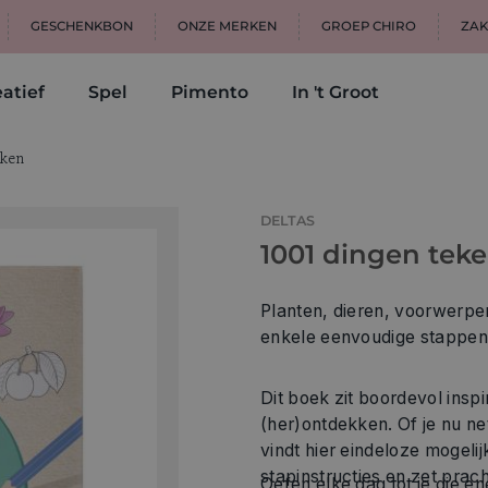
GESCHENKBON
ONZE MERKEN
GROEP CHIRO
ZAK
atief
Spel
Pimento
In 't Groot
ken
DELTAS
1001 dingen tek
Planten, dieren, voorwerpen
enkele eenvoudige stappen
Dit boek zit boordevol inspi
(her)ontdekken. Of je nu ne
vindt hier eindeloze mogeli
stapinstructies en zet prac
Oefen elke dag tot je die e