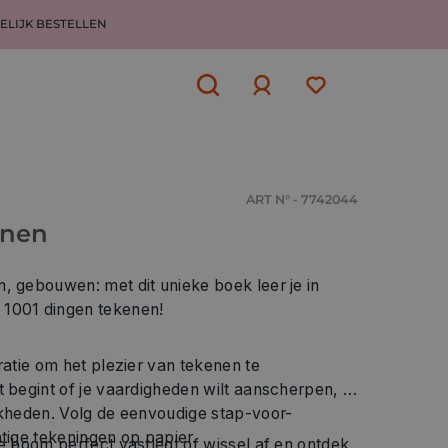
ELIJK BESTELLEN
Aanmelden
of
aanmelden
ART N° - 7742044
enen
, gebouwen: met dit unieke boek leer je in
 1001 dingen tekenen!
ratie om het plezier van tekenen te
t begint of je vaardigheden wilt aanscherpen, je
jkheden. Volg de eenvoudige stap-voor-
htige tekeningen op papier.
ne boom perfect vastlegt of wissel af en ontdek