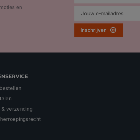
omoties en
Inschrijven
ENSERVICE
 bestellen
etalen
 & verzending
 herroepingsrecht