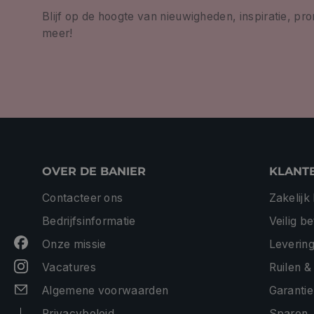
Blijf op de hoogte van nieuwigheden, inspiratie, pr
meer!
OVER DE BANIER
KLANT
Contacteer ons
Zakelijk
Bedrijfsinformatie
Veilig b
Onze missie
Levering
Vacatures
Ruilen &
Algemene voorwaarden
Garantie
Privacybeleid
Sparen