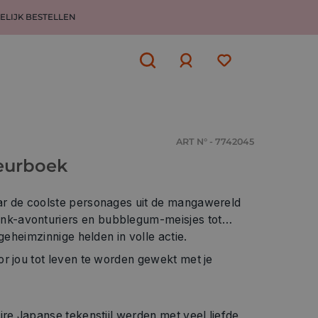
ELIJK BESTELLEN
Aanmelden
of
aanmelden
ART N° - 7742045
eurboek
ar de coolste personages uit de mangawereld
k-avonturiers en bubblegum-meisjes tot
 geheimzinnige helden in volle actie.
r jou tot leven te worden gewekt met je
ire Japanse tekenstijl werden met veel liefde