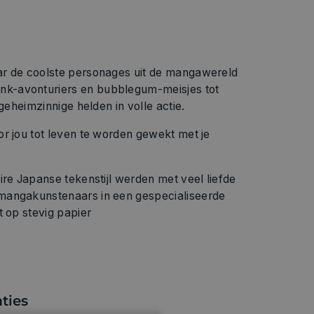
ar de coolste personages uit de mangawereld
k-avonturiers en bubblegum-meisjes tot
 geheimzinnige helden in volle actie.
r jou tot leven te worden gewekt met je
ire Japanse tekenstijl werden met veel liefde
mangakunstenaars in een gespecialiseerde
t op stevig papier
ties