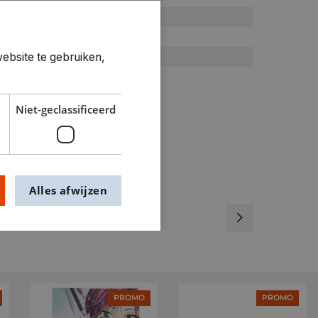
Kleurboek
0.313kg
7742045
ebsite te gebruiken,
Niet-geclassificeerd
Alles afwijzen
PROMO
PROMO