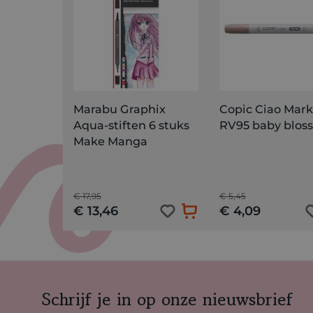
Marabu Graphix
Copic Ciao Mark
Aqua-stiften 6 stuks
RV95 baby blos
Make Manga
€ 17,95
€ 5,45
€ 13,46
€ 4,09
Schrijf je in op onze nieuwsbrief