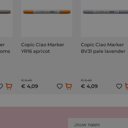
er
Copic Ciao Marker
Copic Ciao Marker
soms
YR16 apricot
BV31 pale lavender
€ 5,45
€ 5,45
€ 4,09
€ 4,09