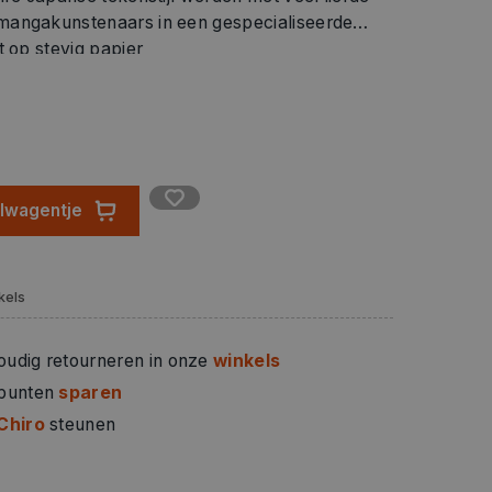
mangakunstenaars in een gespecialiseerde
t op stevig papier
elwagentje
kels
oudig retourneren in onze
winkels
 punten
sparen
Chiro
steunen