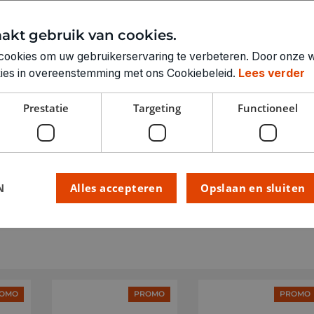
RUBRIEK:
akt gebruik van cookies.
GEWICHT
cookies om uw gebruikerservaring te verbeteren. Door onze w
ARTIKELNUMMER
okies in overeenstemming met ons Cookiebeleid.
Lees verder
Prestatie
Targeting
Functioneel
N
Alles accepteren
Opslaan en sluiten
OMO
PROMO
PROMO