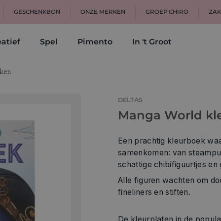
GESCHENKBON
ONZE MERKEN
GROEP CHIRO
ZAK
atief
Spel
Pimento
In 't Groot
ken
DELTAS
Manga World kl
Een prachtig kleurboek wa
samenkomen: van steampun
schattige chibifiguurtjes en
Alle figuren wachten om doo
fineliners en stiften.
De kleurplaten in de popula