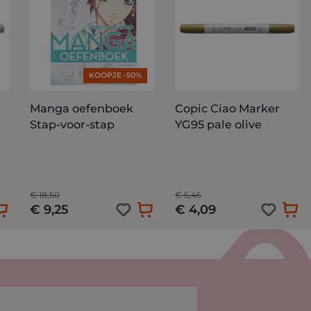
KOOPJE -50%
Manga oefenboek
Copic Ciao Marker
Stap-voor-stap
YG95 pale olive
€ 18,50
€ 5,45
€ 9,25
€ 4,09