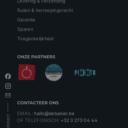
Levering & verzending
Ruilen & herroepingsrecht
Garantie
Sparen
Toegankelijkheid
ONZE PARTNERS
CONTACTEER ONS
EMAIL:
hallo@debanier.be
connect
OF TELEFONISCH:
+32 3 270 04 44