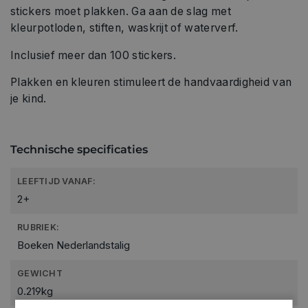
stickers moet plakken. Ga aan de slag met
kleurpotloden, stiften, waskrijt of waterverf.
Inclusief meer dan 100 stickers.
Plakken en kleuren stimuleert de handvaardigheid van
je kind.
Technische specificaties
LEEFTIJD VANAF:
2+
RUBRIEK:
Boeken Nederlandstalig
GEWICHT
0.219kg