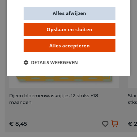
Alles afwijzen
Opslaan en sluiten
Alles accepteren
DETAILS WEERGEVEN
Djeco bloemenwaskrijtjes 12 stuks +18
Sta
maanden
stks
€ 8,45
€ 2