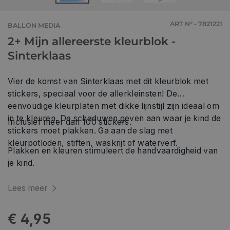
ART N° - 7821221
BALLON MEDIA
2+ Mijn allereerste kleurblok -
Sinterklaas
Vier de komst van Sinterklaas met dit kleurblok met
stickers, speciaal voor de allerkleinsten! De
eenvoudige kleurplaten met dikke lijnstijl zijn ideaal om
in te kleuren. De schaduwen geven aan waar je kind de
Inclusief meer dan 100 stickers.
stickers moet plakken. Ga aan de slag met
kleurpotloden, stiften, waskrijt of waterverf.
Plakken en kleuren stimuleert de handvaardigheid van
je kind.
Lees meer
€ 4,95