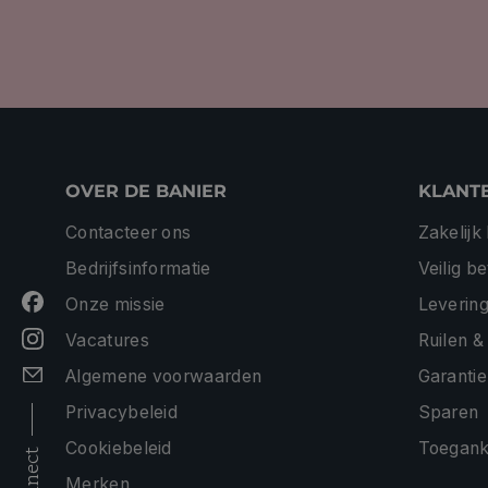
OVER DE BANIER
KLANT
Contacteer ons
Zakelijk
Bedrijfsinformatie
Veilig b
Onze missie
Levering
Vacatures
Ruilen &
Algemene voorwaarden
Garantie
Privacybeleid
Sparen
Cookiebeleid
Toeganke
connect
Merken