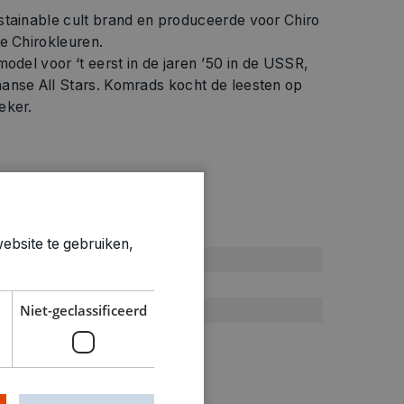
stainable cult brand en produceerde voor Chiro
e Chirokleuren.
odel voor ‘t eerst in de jaren ’50 in de USSR,
anse All Stars. Komrads kocht de leesten op
eker.
ties
ebsite te gebruiken,
Kleren toebehoren
40
Niet-geclassificeerd
1.3kg
8200040