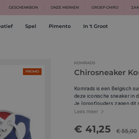
GESCHENKBON
ONZE MERKEN
GROEP CHIRO
ZAK
atief
Spel
Pimento
In 't Groot
KOMRADS
Chirosneaker K
PROMO
Komrads is een Belgisch su
deze iconische sneaker in d
Je (groot)ouders zagen dit m
als antwoord op de Amerika
Lees meer
en reanimeerde deze klassi
€ 41,25
€ 55,00