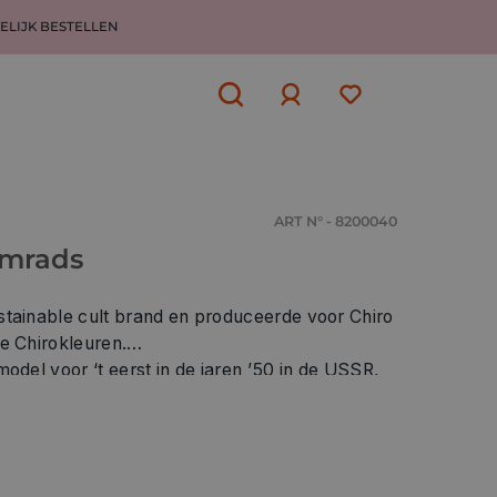
ELIJK BESTELLEN
Aanmelden
of
aanmelden
ART N° - 8200040
omrads
stainable cult brand en produceerde voor Chiro
e Chirokleuren.
odel voor ‘t eerst in de jaren ’50 in de USSR,
anse All Stars. Komrads kocht de leesten op
eker.