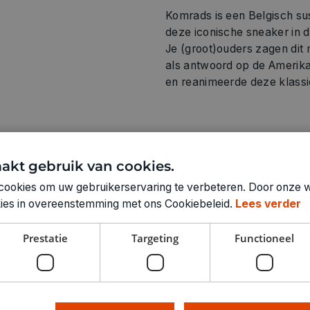
Komrads is een Belgisch su
deze iconische sneaker in d
Je (groot)ouders zagen dit m
als antwoord op de Amerika
en reanimeerde deze klassi
akt gebruik van cookies.
Technische specifica
cookies om uw gebruikerservaring te verbeteren. Door onze w
RUBRIEK:
okies in overeenstemming met ons Cookiebeleid.
Lees verder
SCHOENMAAT:
Prestatie
Targeting
Functioneel
GEWICHT
ARTIKELNUMMER