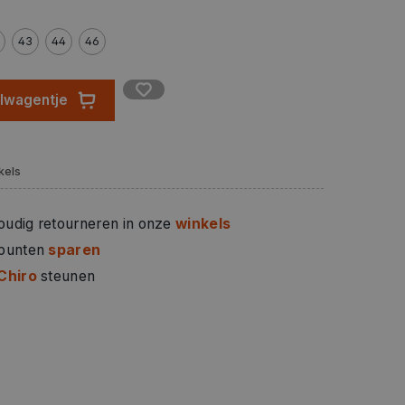
43
44
46
elwagentje
kels
oudig retourneren in onze
winkels
 punten
sparen
Chiro
steunen