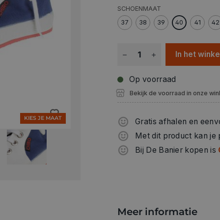
SCHOENMAAT
37
38
39
40
41
42
In het wink
Op voorraad
Bekijk de voorraad in onze win
KIES JE MAAT
Gratis afhalen en eenv
Met dit product kan je
Bij De Banier kopen is
Meer informatie