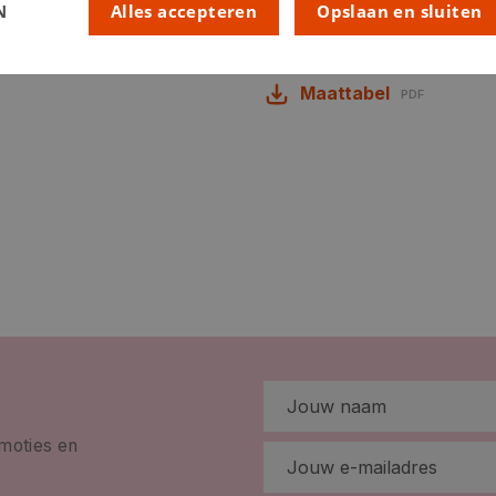
N
Alles accepteren
Opslaan en sluiten
Downloads
Maattabel
PDF
omoties en