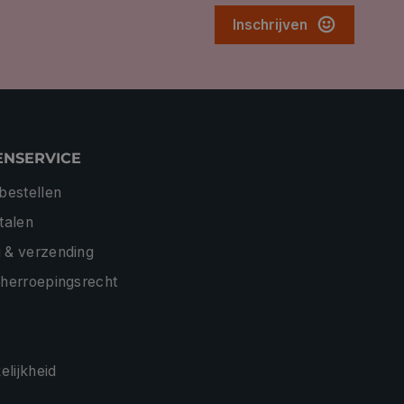
Inschrijven
ENSERVICE
 bestellen
etalen
 & verzending
 herroepingsrecht
lijkheid