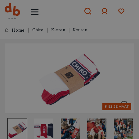
Chiro
Kleren
Kousen
Home
Aanmelden
of
aanmelden
KIES JE MAAT