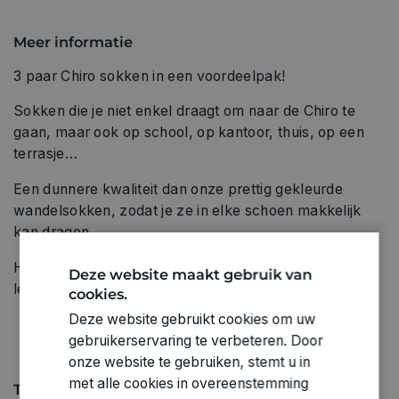
Meer informatie
3 paar Chiro sokken in een voordeelpak!
Sokken die je niet enkel draagt om naar de Chiro te
gaan, maar ook op school, op kantoor, thuis, op een
terrasje…
Een dunnere kwaliteit dan onze prettig gekleurde
wandelsokken, zodat je ze in elke schoen makkelijk
kan dragen.
Hippe designs met subtiele streepjes en trotse CHIRO
Deze website maakt gebruik van
letters!
cookies.
Deze website gebruikt cookies om uw
gebruikerservaring te verbeteren. Door
onze website te gebruiken, stemt u in
met alle cookies in overeenstemming
Technische specificaties