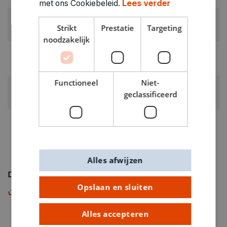
met ons Cookiebeleid.
Lees verder
KOUSMAAT:
Strikt
Prestatie
Targeting
maat 27-30
noodzakelijk
RUBRIEK:
Kleren toebehoren
Functioneel
Niet-
GEWICHT
geclassificeerd
0.105kg
ARTIKELNUMMER
8234027
Alles afwijzen
Downloads
Opslaan en sluiten
Maattabel
PDF
Alles accepteren