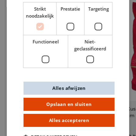
Strikt
Prestatie
Targeting
noodzakelijk
Functioneel
Niet-
geclassificeerd
Alles afwijzen
Opslaan en sluiten
Dekbedovertrek 1 persoon 140 x 200 cm Chiro
Kuss
cm
Alles accepteren