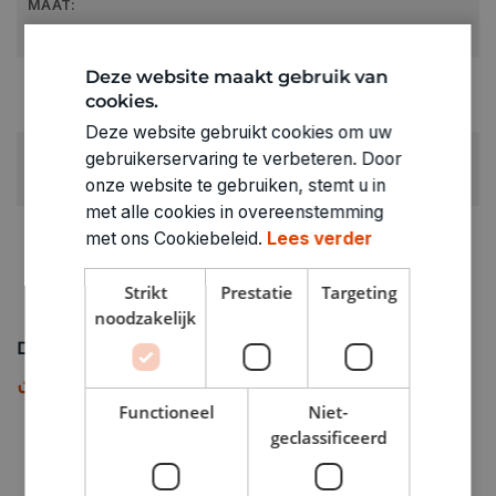
MAAT:
38
Deze website maakt gebruik van
RUBRIEK:
cookies.
T-shirts & topjes
Deze website gebruikt cookies om uw
GEWICHT
gebruikerservaring te verbeteren. Door
0.12kg
onze website te gebruiken, stemt u in
met alle cookies in overeenstemming
ARTIKELNUMMER
met ons Cookiebeleid.
Lees verder
8257038
Strikt
Prestatie
Targeting
noodzakelijk
Downloads
Maattabel
PDF
Functioneel
Niet-
geclassificeerd