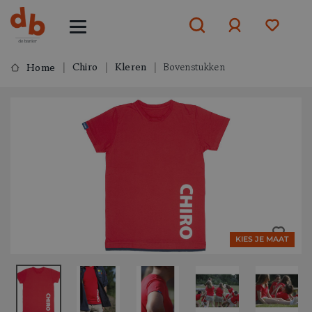
Chiro
Kleren
Bovenstukken
Home
Aanmelden
of
aanmelden
KIES JE MAAT