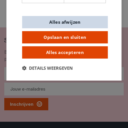
Alles afwijzen
Opslaan en sluiten
Schrijf je in op onze nieuwsbrief
Blijf op de hoogte van nieuwigheden, inspiratie,
Alles accepteren
promoties en meer!
DETAILS WEERGEVEN
Inschrijven