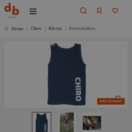
Chiro
Kleren
Bovenstukken
Home
Aanmelden
of
aanmelden
KIES JE MAAT