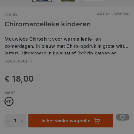
ART N° - 8258006
CHIRO
Chiromarcelleke kinderen
Mouwloos Chiroshirt voor warme lente- en
zomerdagen. In blauw met Chiro-opdruk in grote witte
letters. Uitgevoerd in kwalitatief 2x2 rib katoen en
recht model, maakt dat deze top een stoere uitstraling
Lees meer
heeft en tegen een stootje kan.
€ 18,00
MAAT
6/116
In het winkelwagentje