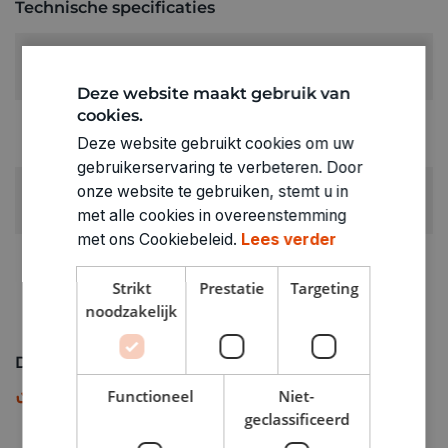
Technische specificaties
MAAT:
6/116
Deze website maakt gebruik van
cookies.
RUBRIEK:
Deze website gebruikt cookies om uw
T-shirts & topjes
gebruikerservaring te verbeteren. Door
GEWICHT
onze website te gebruiken, stemt u in
0.09kg
met alle cookies in overeenstemming
met ons Cookiebeleid.
Lees verder
ARTIKELNUMMER
8258006
Strikt
Prestatie
Targeting
noodzakelijk
Downloads
Maattabel
Functioneel
Niet-
PDF
geclassificeerd