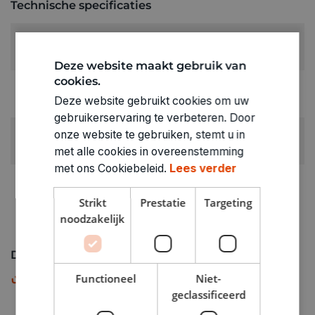
Technische specificaties
MAAT:
44
Deze website maakt gebruik van
cookies.
RUBRIEK:
Deze website gebruikt cookies om uw
T-shirts & topjes
gebruikerservaring te verbeteren. Door
GEWICHT
onze website te gebruiken, stemt u in
0.14kg
met alle cookies in overeenstemming
met ons Cookiebeleid.
Lees verder
ARTIKELNUMMER
8258044
Strikt
Prestatie
Targeting
noodzakelijk
Downloads
Maattabel
Functioneel
Niet-
PDF
geclassificeerd