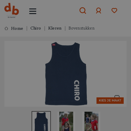
Chiro
Kleren
Bovenstukken
Home
Aanmelden
of
aanmelden
KIES JE MAAT