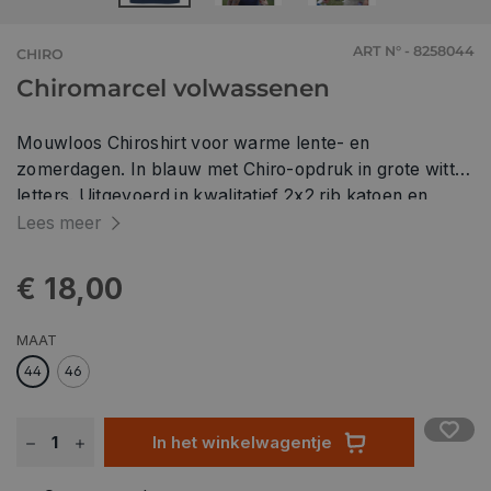
ART N° - 8258044
CHIRO
Chiromarcel volwassenen
Mouwloos Chiroshirt voor warme lente- en
zomerdagen. In blauw met Chiro-opdruk in grote witte
letters. Uitgevoerd in kwalitatief 2x2 rib katoen en
recht model, maakt dat deze top een stoere uitstraling
Lees meer
heeft en tegen een stootje kan.
€ 18,00
MAAT
44
46
In het winkelwagentje