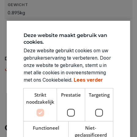
GEWICHT
0.895kg
ARTIKELNUMMER
8360033
Deze website maakt gebruik van
cookies.
Deze website gebruikt cookies om uw
gebruikerservaring te verbeteren. Door
Downloads
onze website te gebruiken, stemt u in
Maattabel
PDF
met alle cookies in overeenstemming
met ons Cookiebeleid.
Lees verder
Strikt
Prestatie
Targeting
noodzakelijk
Ontdek meer
Functioneel
Niet-
geclassificeerd