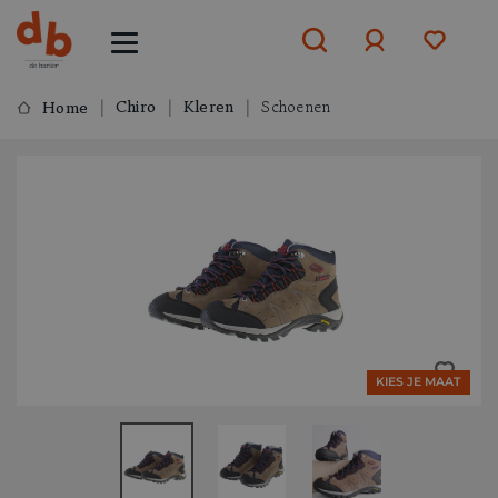
Chiro
Kleren
Schoenen
Home
Aanmelden
of
aanmelden
KIES JE MAAT