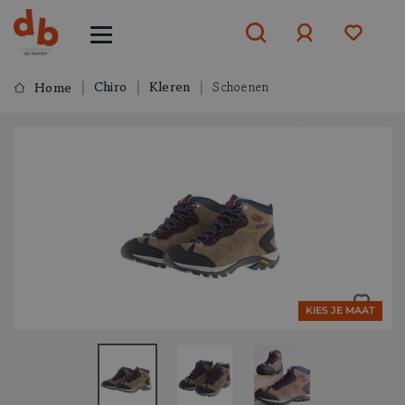
Chiro
Kleren
Schoenen
Home
Aanmelden
of
aanmelden
KIES JE MAAT