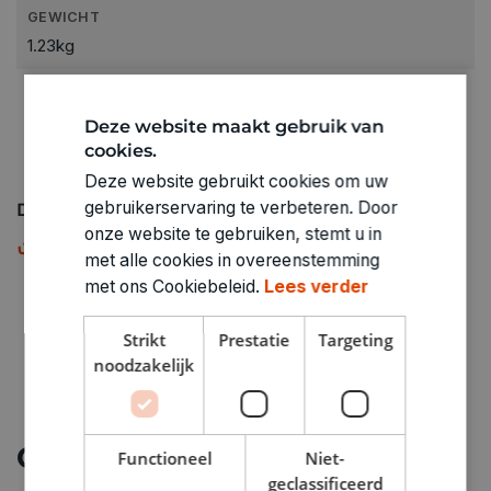
GEWICHT
1.23kg
ARTIKELNUMMER
8360041
Deze website maakt gebruik van
cookies.
Deze website gebruikt cookies om uw
gebruikerservaring te verbeteren. Door
Downloads
onze website te gebruiken, stemt u in
Maattabel
PDF
met alle cookies in overeenstemming
met ons Cookiebeleid.
Lees verder
Strikt
Prestatie
Targeting
noodzakelijk
Ontdek meer
Functioneel
Niet-
geclassificeerd