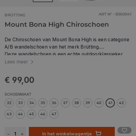
ART N° - 8360041
BRÜTTING
Mount Bona High Chiroschoen
De Chiroschoen van Mount Bona High is een categorie
A/B wandelschoen van het merk Brütting.
Deze wandelschoen is een echte outdoorklassieker
met hoog draagcomfort en gemaakt van hoogwaardig
Lees meer
suède leder. Aan de binnenzijde van de schoen is
gebruik gemaakt van zacht textiel voor zowel de
€ 99,00
binnenzool als de binnenzijde. Hiermee zitten je voeten
heerlijk comfortabel in de wandelschoen. Door het
SCHOENMAAT
gebruik van het ingebouwde Comfortex
32
33
34
35
36
37
38
39
40
41
42
klimaatmembraan is de schoen zowel waterdicht en
tegelijkertijd ademend. De praktische vetersluiting
43
44
45
46
47
zorgt voor de perfecte pasvorm en de zeer
geprofileerde Vibram-buitenzool ondersteunt je voet
In het winkelwagentje
bij elke stap. De perfecte schoen voor elke Chiro-